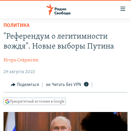
Ссылки
для
упрощенного
ПОЛИТИКА
ПРОГРАММЫ
доступа
"Референдум о легитимности
ПОДКАСТЫ
Вернуться
вождя". Новые выборы Путина
к
АВТОРСКИЕ ПРОЕКТЫ
основному
Игорь Севрюгин
ЦИТАТЫ СВОБОДЫ
содержанию
Вернутся
29 августа 2023
МНЕНИЯ
к
КУЛЬТУРА
Поделиться
Читать без VPN
главной
навигации
IDEL.РЕАЛИИ
Вернутся
Приоритетный источник в Google
КАВКАЗ.РЕАЛИИ
к
СЕВЕР.РЕАЛИИ
поиску
СИБИРЬ.РЕАЛИИ