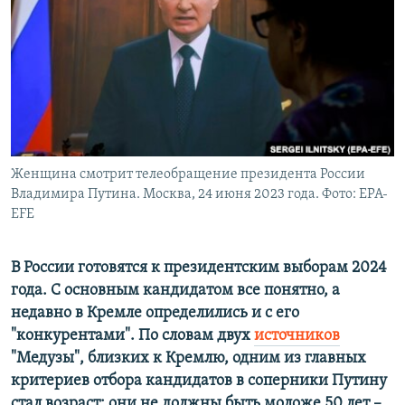
РАСПИСАНИЕ ВЕЩАНИЯ
ПОДПИШИТЕСЬ НА РАССЫЛКУ
СОЦИАЛЬНЫЕ СЕТИ
Женщина смотрит телеобращение президента России
Владимира Путина. Москва, 24 июня 2023 года. Фото: EPA-
EFE
Все сайты РСЕ/РС
В России готовятся к президентским выборам 2024
года. С основным кандидатом все понятно, а
недавно в Кремле определились и с его
"конкурентами". По словам двух
источников
"Медузы", близких к Кремлю, одним из главных
критериев отбора кандидатов в соперники Путину
стал возраст: они не должны быть моложе 50 лет –