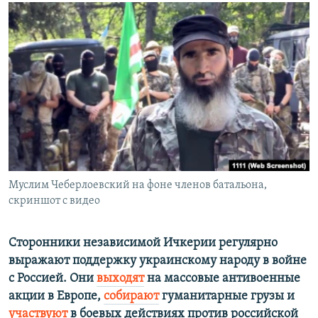
РАСПИСАНИЕ ВЕЩАНИЯ
ПОДПИШИТЕСЬ НА РАССЫЛКУ
СОЦИАЛЬНЫЕ СЕТИ
Все сайты РСЕ/РС
Муслим Чеберлоевский на фоне членов батальона,
скриншот с видео
Сторонники независимой Ичкерии регулярно
выражают поддержку украинскому народу в войне
с Россией. Они
выходят
на массовые антивоенные
акции в Европе,
собирают
гуманитарные грузы и
участвуют
в боевых действиях против российской