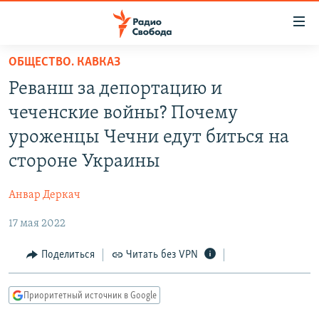
Ссылки
для
упрощенного
ОБЩЕСТВО. КАВКАЗ
ПРОГРАММЫ
доступа
Реванш за депортацию и
ПОДКАСТЫ
Вернуться
чеченские войны? Почему
к
АВТОРСКИЕ ПРОЕКТЫ
уроженцы Чечни едут биться на
основному
ЦИТАТЫ СВОБОДЫ
содержанию
стороне Украины
Вернутся
МНЕНИЯ
к
Анвар Деркач
КУЛЬТУРА
главной
17 мая 2022
навигации
IDEL.РЕАЛИИ
Вернутся
КАВКАЗ.РЕАЛИИ
Поделиться
Читать без VPN
к
СЕВЕР.РЕАЛИИ
поиску
Приоритетный источник в Google
СИБИРЬ.РЕАЛИИ