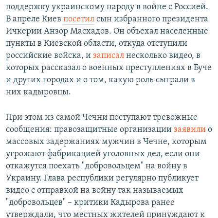
поддержку украинскому народу в войне с Россией.
В апреле Киев
посетил
сын избранного президента
Ичкерии Анзор Масхадов. Он объехал населенные
пункты в Киевской области, откуда отступили
российские войска, и
записал
несколько видео, в
которых рассказал о военных преступлениях в Буче
и других городах и о том, какую роль сыграли в
них кадыровцы.
При этом из самой Чечни поступают тревожные
сообщения: правозащитные организации
заявили
о
массовых задержаниях мужчин в Чечне, которым
угрожают фабрикацией уголовных дел, если они
откажутся поехать "добровольцем" на войну в
Украину. Глава республики регулярно публикует
видео с отправкой на войну так называемых
"добровольцев" – критики Кадырова ранее
утверждали, что местных жителей принуждают к