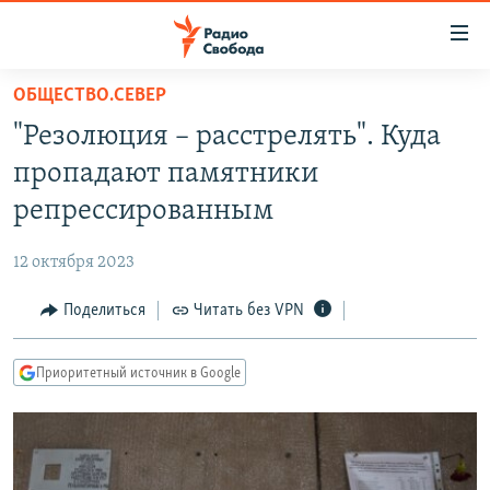
Ссылки
для
упрощенного
ОБЩЕСТВО.СЕВЕР
ПРОГРАММЫ
доступа
"Резолюция – расстрелять". Куда
ПОДКАСТЫ
Вернуться
пропадают памятники
к
АВТОРСКИЕ ПРОЕКТЫ
репрессированным
основному
ЦИТАТЫ СВОБОДЫ
содержанию
12 октября 2023
Вернутся
МНЕНИЯ
к
Поделиться
Читать без VPN
КУЛЬТУРА
главной
навигации
IDEL.РЕАЛИИ
Приоритетный источник в Google
Вернутся
КАВКАЗ.РЕАЛИИ
к
СЕВЕР.РЕАЛИИ
поиску
СИБИРЬ.РЕАЛИИ