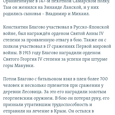
Ораниенбауме в 147-м пехотном Самарском полку.
Там он женился на Зинаиде Ланской, и у них
родились сыновья – Владимир и Михаил.
Константин Благово участвовал в Русско-Японской
войне, был награждён орденом Святой Анны IV
степени за проявленную отвагу в бою. Также он с
полком участвовал в 17 сражениях Первой мировой
войны. В 1915 году Благово наградили орденом
Святого Георгия IV степени за успехи при штурме
горы Макувки.
Потом Благово с батальоном взял в плен более 700
человек и несколько пулеметов при сражении у
деревни Лесовица. За это его наградили золотым
георгиевским оружием. В бою он потерял руку, его
признали утратившим трудоспособность и
отправили на лечение в Крым. Он остался в