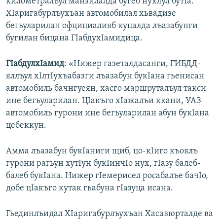
километралъул манзилалда бугеб нухлул бутIа.
ХIаригабурлъухъан автомобилал хьвадизе
бегьуларилан офцициалияб куцалда лъазабунги
бугилан бицана ГIабдухIамидица.
ГIабдулхIамид
: «Нижер газеталдасанги, ГИБДД-
яллъул хIлтIухъабазги лъазабун букIана гьенисан
автомобиль бачнгуеян, хасго маршруталъул такси
ине бегьуларилан. ЦIакъго хIажалъи ккани, УАЗ
автомобиль гурони ине бегьуларилан абун букIана
цебеккун.
Амма лъазабун букIаниги щиб, цо-кIиго къоялъ
гурони рагьун хутIун букIинчIо нух, гIазу балеб-
балеб букIана. Нижер гIемерисел росабалъе бачIо,
добе цIакъго кутак гьабуна гIазуца исана.
Гьединлъидал ХIаригабурлъухъан Хасавюрталде ва