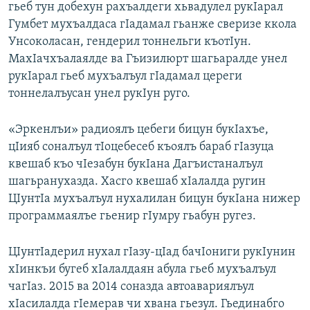
гьеб тун добехун рахъалдеги хьвадулел рукIарал
Гумбет мухъалдаса гIадамал гьанже сверизе ккола
Унсоколасан, гендерил тоннельги къотIун.
МахIачхъалаялде ва Гъизилюрт шагьаралде унел
рукIарал гьеб мухъалъул гIадамал цереги
тоннелалъусан унел рукIун руго.
«Эркенлъи» радиоялъ цебеги бицун букIахъе,
цIияб соналъул тIоцебесеб къоялъ бараб гIазуца
квешаб къо чIезабун букIана Дагъистаналъул
шагьранухазда. Хасго квешаб хIалалда ругин
ЦIунтIа мухъалъул нухалилан бицун букIана нижер
программаялъе гьенир гIумру гьабун ругез.
ЦIунтIадерил нухал гIазу-цIад бачIониги рукIунин
хIинкъи бугеб хIалалдаян абула гьеб мухъалъул
чагIаз. 2015 ва 2014 соназда автоавариялъул
хIасилалда гIемерав чи хвана гьезул. Гьединабго