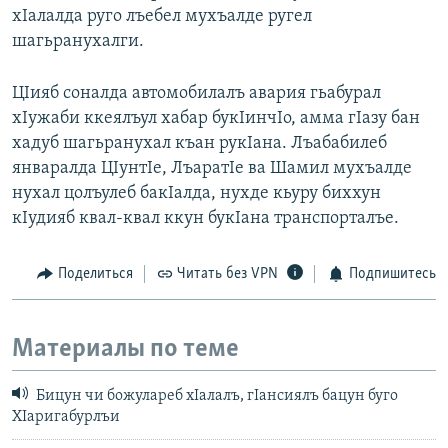
хIалалда руго лъебел мухъалде ругел
шагьранухалги.
ЦIияб соналда автомобилалъ авария гьабурал
хIужаби ккеялъул хабар букIинчIо, амма гIазу бан
хадуб шагьранухал къан рукIана. Лъабабилеб
январалда ЦIунтIе, ЛъаратIе ва Шамил мухъалде
нухал цолъулеб бакIалда, нухде кьуру биххун
кIудияб квал-квал ккун букIана транспорталъе.
Поделиться
Читать без VPN
Подпишитесь
Материалы по теме
Бицун чи божулареб хIалалъ, гIансиялъ бацун буго
ХIаригабурлъи