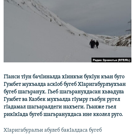
РАСПИСАНИЕ ВЕЩАНИЯ
ПОДПИШИТЕСЬ НА РАССЫЛКУ
СОЦИАЛЬНЫЕ СЕТИ
Все сайты РСЕ/РС
ГIанси тIун бачIиналда хIинкъи букIун къан буго
Гумбет мухъалда аскIоб бугеб ХIаригабурлъухъан
бугеб шагьранух. Гьеб шагьранухдасан хьвадула
Гумбет ва Казбек мухъалда гIумру гьабун ругел
гIадамал шагьаралдеги нахъеги. Гьанже гьел
рикIкIада бугеб шагьранухдаса ине кколел руго.
ХIаригабуралъи абулеб бакIалдаса бугеб