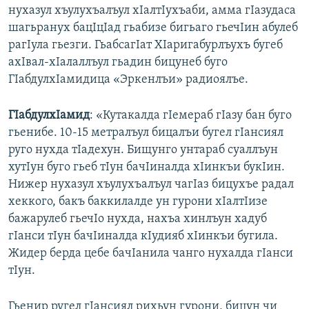
нухазул хъулухъалъул хIалтIухъаби, амма гIазудаса
шагьранух бацIцIад гьабизе бигьаго гьечIин абулеб
рагIула гьезги. ГьабсагIат ХIаригабурлъухъ бугеб
ахIвал-хIалаллъул гьадин бицунеб буго
ГIабдулхIамидица «Эркенлъи» радиоялъе.
ГIабдулхIамид
: «Кутакалда гIемераб гIазу бан буго
гьенибе. 10-15 метралъул бицалъи бугел гIансиял
руго нухда тIадехун. Бищунго унтараб суаллъун
хутIун буго гьеб тIун бачIиналда хIинкъи букIин.
Нижер нухазул хъулухъалъул чагIаз бицухъе радал
хеккого, бакъ баккилалде ун гурони хIалтIизе
бажарулеб гьечIо нухда, нахъа хинлъун хадуб
гIанси тIун бачIиналда кIудияб хIинкъи бугила.
Жидер берда цебе бачIанила чанго нухалда гIанси
тIун.
Гьенир ругел гIансиял рихьун гурони, бицун чи