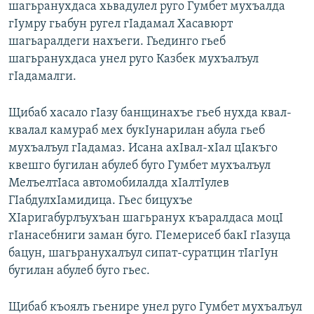
шагьранухдаса хьвадулел руго Гумбет мухъалда
гIумру гьабун ругел гIадамал Хасавюрт
шагьаралдеги нахъеги. Гьединго гьеб
шагьранухдаса унел руго Казбек мухъалъул
гIадамалги.
Щибаб хасало гIазу банщинахъе гьеб нухда квал-
квалал камураб мех букIунарилан абула гьеб
мухъалъул гIадамаз. Исана ахIвал-хIал цIакъго
квешго бугилан абулеб буго Гумбет мухъалъул
МелъелтIаса автомобилалда хIалтIулев
ГIабдулхIамидица. Гьес бицухъе
ХIаригабурлъухъан шагьранух къаралдаса моцI
гIанасебниги заман буго. ГIемерисеб бакI гIазуца
бацун, шагьранухалъул сипат-суратцин тIагIун
бугилан абулеб буго гьес.
Щибаб къоялъ гьенире унел руго Гумбет мухъалъул