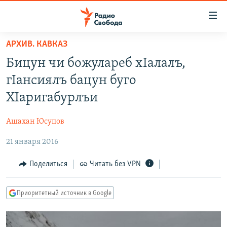
Ссылки
для
упрощенного
АРХИВ. КАВКАЗ
ПРОГРАММЫ
доступа
Бицун чи божулареб хIалалъ,
ПОДКАСТЫ
Вернуться
гIансиялъ бацун буго
к
АВТОРСКИЕ ПРОЕКТЫ
ХIаригабурлъи
основному
ЦИТАТЫ СВОБОДЫ
содержанию
Ашахан Юсупов
Вернутся
МНЕНИЯ
к
21 января 2016
КУЛЬТУРА
главной
навигации
IDEL.РЕАЛИИ
Поделиться
Читать без VPN
Вернутся
КАВКАЗ.РЕАЛИИ
к
Приоритетный источник в Google
СЕВЕР.РЕАЛИИ
поиску
СИБИРЬ.РЕАЛИИ