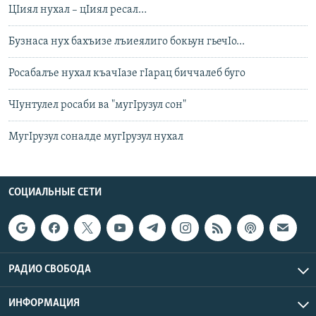
ЦIиял нухал – цIиял ресал…
Бузнаса нух бахъизе лъиеялиго бокьун гьечIо...
Росабалъе нухал къачIазе гIарац биччалеб буго
ЧIунтулел росаби ва "мугIрузул сон"
МугIрузул соналде мугIрузул нухал
СОЦИАЛЬНЫЕ СЕТИ
РАДИО СВОБОДА
ИНФОРМАЦИЯ