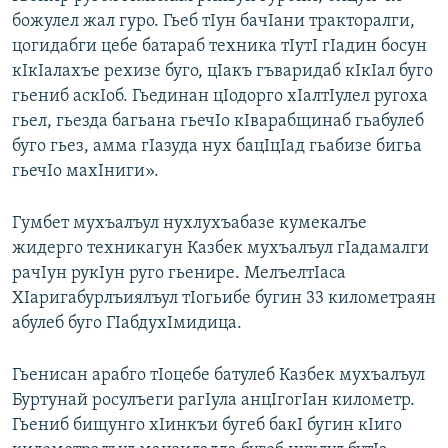
божулел жал гуро. Гьеб тIун бачIани тракторалги,
цогидабги цебе батараб техника тIутI гIадин босун
кIкIалахъе рехизе буго, цIакъ гъваридаб кIкIал буго
гьениб аскIоб. Гьединан цIодорго хIалтIулел ругоха
гьел, гьезда багьана гьечIо кIварабщинаб гьабулеб
буго гьез, амма гIазуда нух бацIцIад гьабизе бигьа
гьечIо махIниги».
Гумбет мухъалъул нухлухъабазе кумекалъе
жидерго техникагун Казбек мухъалъул гIадамалги
рачIун рукIун руго гьенире. МелъелтIаса
ХIаригабурлъиялъул тIогьибе бугин 33 километраян
абулеб буго ГIабдухIмидица.
Гьенисан арабго тIоцебе батулеб Казбек мухъалъул
Буртунай росулъеги рагIула анцIгогIан километр.
Гьениб бищунго хIинкъи бугеб бакI бугин кIиго