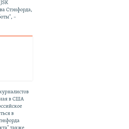
 JSK
тва Стэнфорда,
оты", –
 журналистов
нная в США
оссийское
ться в
тэнфорда
кта" также