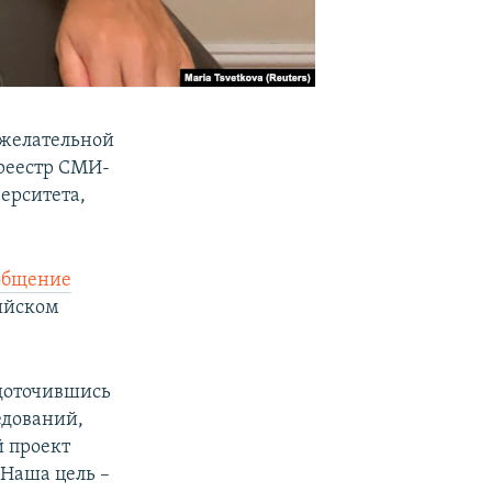
ежелательной
 реестр СМИ-
ерситета,
общение
сийском
едоточившись
едований,
й проект
"Наша цель –