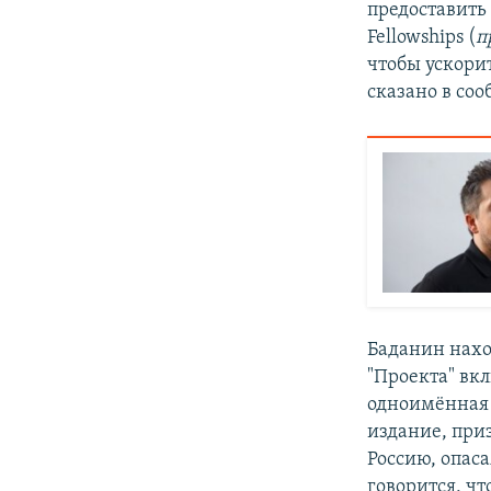
предоставить
Fellowships (
п
чтобы ускорит
сказано в со
Баданин наход
"Проекта" вк
одноимённая 
издание, при
Россию, опас
говорится, чт