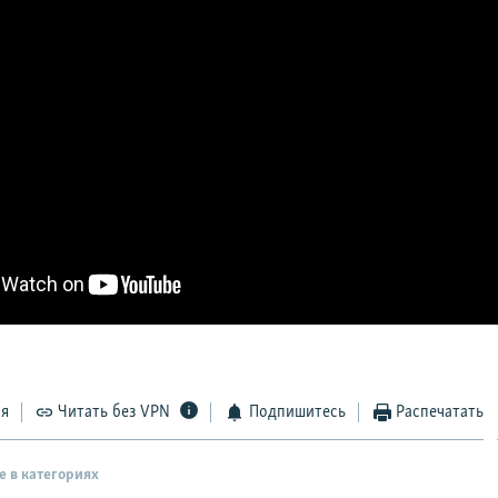
ся
Читать без VPN
Подпишитесь
Распечатать
е в категориях