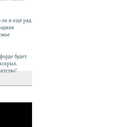
 он и ещё ряд
ходили
емье
форде будет
аскрыл.
нтство".