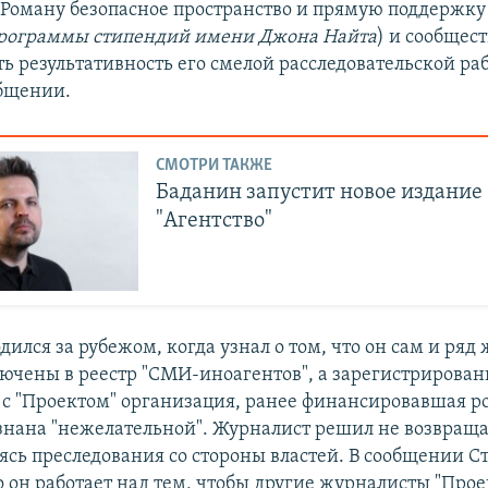
 Роману безопасное пространство и прямую поддержку
рограммы стипендий имени Джона Найта
) и сообщес
ь результативность его смелой расследовательской раб
общении.
СМОТРИ ТАКЖЕ
Баданин запустит новое издание
"Агентство"
ился за рубежом, когда узнал о том, что он сам и ряд
лючены в реестр "СМИ-иноагентов", а зарегистрирова
с "Проектом" организация, ранее финансировавшая р
знана "нежелательной". Журналист решил не возвраща
аясь преследования со стороны властей. В сообщении С
о он работает над тем, чтобы другие журналисты "Прое