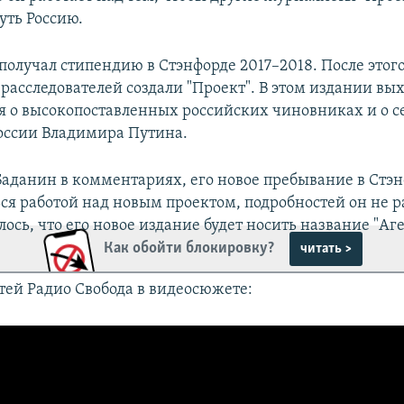
уть Россию.
получал стипендию в Стэнфорде 2017–2018. После этого
расследователей создали "Проект". В этом издании вы
я о высокопоставленных российских чиновниках и о с
оссии Владимира Путина.
Баданин в комментариях, его новое пребывание в Стэн
ся работой над новым проектом, подробностей он не р
ось, что его новое издание будет носить название "Аге
Как обойти блокировку?
читать >
тей Радио Свобода в видеосюжете: