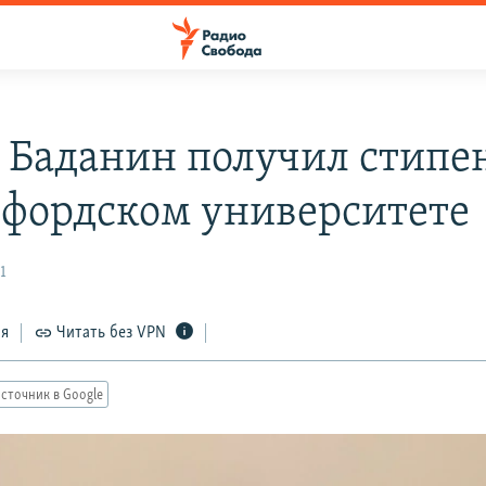
 Баданин получил стип
нфордском университете
1
ся
Читать без VPN
сточник в Google