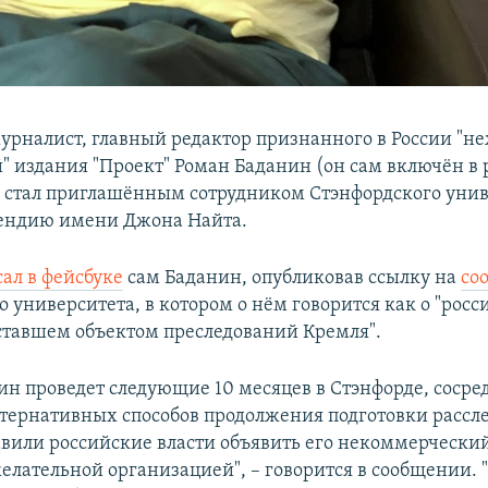
урналист, главный редактор признанного в России "н
" издания "Проект" Роман Баданин (он сам включён в
) стал приглашённым сотрудником Стэнфордского унив
пендию имени Джона Найта.
ал в фейсбуке
сам Баданин, опубликовав ссылку на
со
 университета, в котором о нём говорится как о "рос
ставшем объектом преследований Кремля".
ин проведет следующие 10 месяцев в Стэнфорде, соср
ьтернативных способов продолжения подготовки рассл
авили российские власти объявить его некоммерчески
желательной организацией", – говорится в сообщении. 