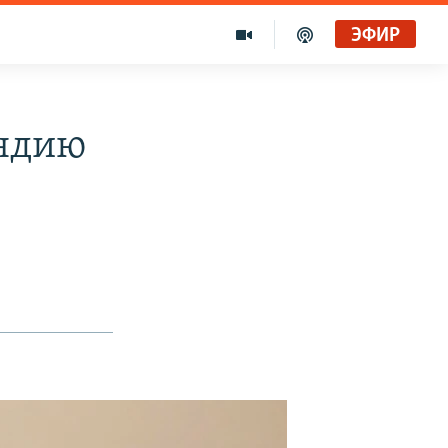
ЭФИР
ендию