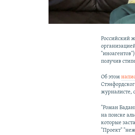
Российский ж
организацией
"иноагентов"
получив сти
Об этом
напис
Стэнфордского
журналисте, 
"Роман Бадан
на поиске ал
которые заст
"Проект" "не