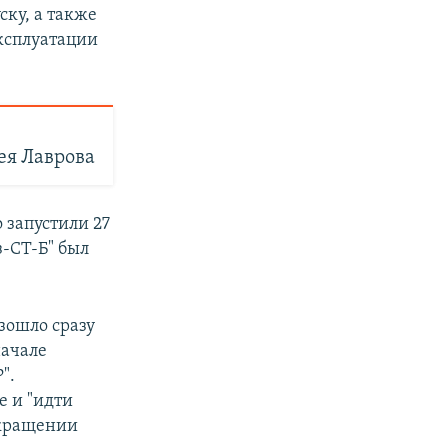
ску, а также
эксплуатации
ея Лаврова
 запустили 27
з-СТ-Б" был
зошло сразу
начале
".
 и "идти
екращении