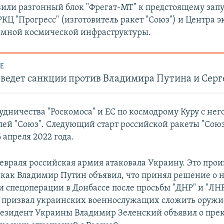
вили разгонный блок "Фрегат-МТ" к предстоящему запу
КЦ "Прогресс" (изготовитель ракет "Союз") и Центра 
емной космической инфраструктуры.
Е
введет санкции против Владимира Путина и Серг
удничества "Роскомоса" и ЕС по космодрому Куру с него
лей "Союз". Следующий старт российской ракеты "Сою
 апреля 2022 года.
евраля российская армия атаковала Украину. Это прои
, как Владимир Путин объявил, что принял решение о 
 спецоперации в Донбассе после просьбы "ДНР" и "ЛНР
 призвал украинских военнослужащих сложить оружие
резидент Украины Владимир Зеленский объявил о пр