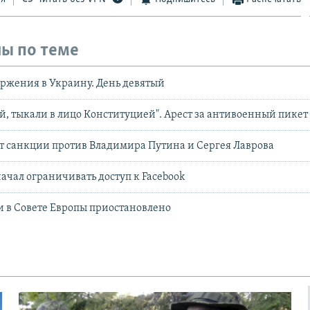
ы по теме
ржения в Украину. День девятый
й, тыкали в лицо Конституцией". Арест за антивоенный пикет
т санкции против Владимира Путина и Сергея Лаврова
ачал ограничивать доступ к Facebook
и в Совете Европы приостановлено