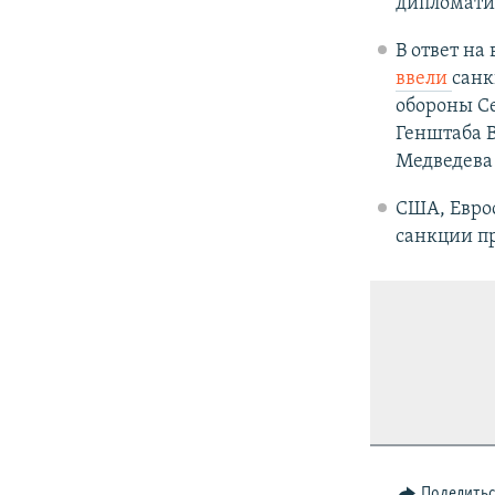
дипломати
В ответ на
ввели
санк
обороны Се
Генштаба 
Медведева 
США, Еврос
санкции п
Поделить