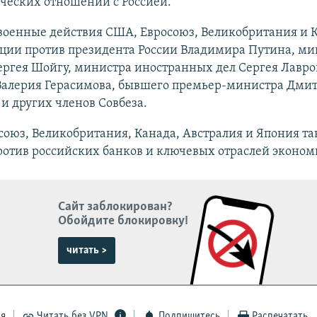
ческих отношений с Россией.
 военные действия США, Евросоюз, Великобритания и 
ции против президента России Владимира Путина, ми
ргея Шойгу, министра иностранных дел Сергея Лавров
Валерия Герасимова, бывшего премьер-министра Дми
и других членов Совбеза.
оюз, Великобритания, Канада, Австралия и Япония та
ротив российских банков и ключевых отраслей эконом
Сайт заблокирован?
Обойдите блокировку!
читать >
ся
Читать без VPN
Подпишитесь
Распечатать