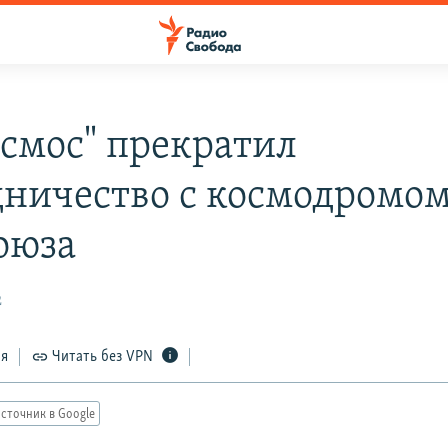
осмос" прекратил
дничество с космодромо
оюза
2
ся
Читать без VPN
сточник в Google