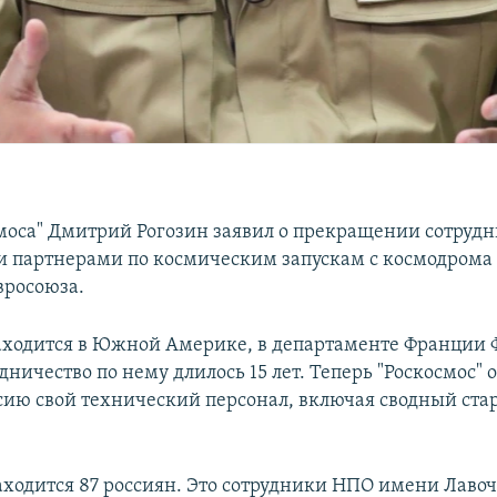
смоса" Дмитрий Рогозин заявил о прекращении сотрудн
 партнерами по космическим запускам с космодрома К
вросоюза.
ходится в Южной Америке, в департаменте Франции 
дничество по нему длилось 15 лет. Теперь "Роскосмос" 
ссию свой технический персонал, включая сводный ста
аходится 87 россиян. Это сотрудники НПО имени Лаво