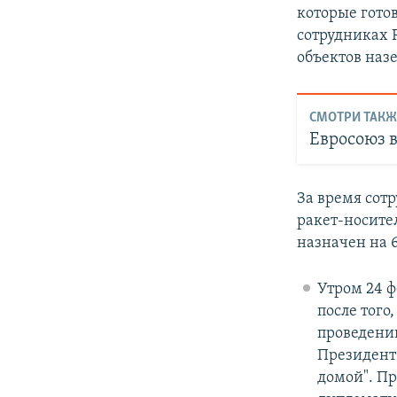
которые гото
сотрудниках Р
объектов наз
СМОТРИ ТАКЖ
Евросоюз 
За время сотр
ракет-носите
назначен на 6
Утром 24 ф
после того
проведении
Президент
домой". П