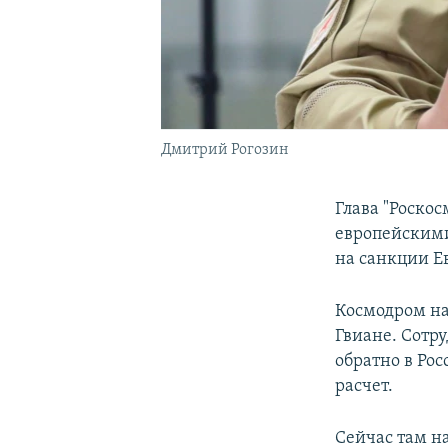
Дмитрий Рогозин
Глава "Роско
европейскими
на санкции Е
Космодром на
Гвиане. Сотру
обратно в Ро
расчет.
Сейчас там н