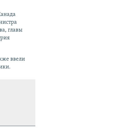
Канада
нистра
а, главы
трия
кже ввели
ики.