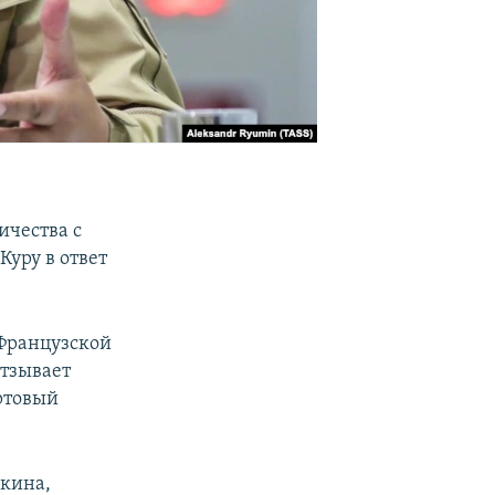
ичества с
уру в ответ
Французской
отзывает
ртовый
чкина,