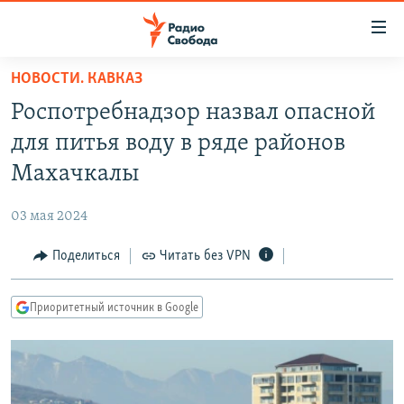
Ссылки
для
упрощенного
НОВОСТИ. КАВКАЗ
ПРОГРАММЫ
доступа
Роспотребнадзор назвал опасной
ПОДКАСТЫ
Вернуться
для питья воду в ряде районов
к
АВТОРСКИЕ ПРОЕКТЫ
Махачкалы
основному
ЦИТАТЫ СВОБОДЫ
содержанию
03 мая 2024
Вернутся
МНЕНИЯ
к
Поделиться
Читать без VPN
КУЛЬТУРА
главной
навигации
IDEL.РЕАЛИИ
Приоритетный источник в Google
Вернутся
КАВКАЗ.РЕАЛИИ
к
СЕВЕР.РЕАЛИИ
поиску
СИБИРЬ.РЕАЛИИ