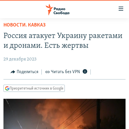
Ссылки
для
упрощенного
НОВОСТИ. КАВКАЗ
ПРОГРАММЫ
доступа
Россия атакует Украину ракетами
ПОДКАСТЫ
Вернуться
и дронами. Есть жертвы
к
АВТОРСКИЕ ПРОЕКТЫ
основному
29 декабря 2023
ЦИТАТЫ СВОБОДЫ
содержанию
Вернутся
МНЕНИЯ
Поделиться
Читать без VPN
к
КУЛЬТУРА
главной
Приоритетный источник в Google
навигации
IDEL.РЕАЛИИ
Вернутся
КАВКАЗ.РЕАЛИИ
к
СЕВЕР.РЕАЛИИ
поиску
СИБИРЬ.РЕАЛИИ