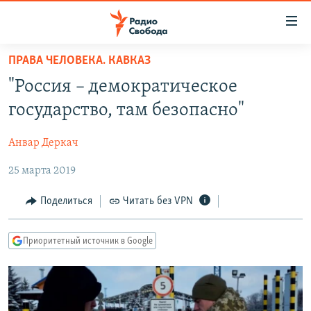
Ссылки
для
упрощенного
ПРАВА ЧЕЛОВЕКА. КАВКАЗ
ПРОГРАММЫ
доступа
"Россия – демократическое
ПОДКАСТЫ
Вернуться
государство, там безопасно"
к
АВТОРСКИЕ ПРОЕКТЫ
основному
Анвар Деркач
ЦИТАТЫ СВОБОДЫ
содержанию
Вернутся
25 марта 2019
МНЕНИЯ
к
КУЛЬТУРА
Поделиться
Читать без VPN
главной
навигации
IDEL.РЕАЛИИ
Вернутся
Приоритетный источник в Google
КАВКАЗ.РЕАЛИИ
к
СЕВЕР.РЕАЛИИ
поиску
СИБИРЬ.РЕАЛИИ