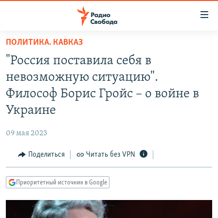
Ссылки
для
упрощенного
ПОЛИТИКА. КАВКАЗ
ПРОГРАММЫ
доступа
"Россия поставила себя в
ПОДКАСТЫ
Вернуться
невозможную ситуацию".
к
АВТОРСКИЕ ПРОЕКТЫ
Философ Борис Гройс – о войне в
основному
ЦИТАТЫ СВОБОДЫ
содержанию
Украине
Вернутся
МНЕНИЯ
к
09 мая 2023
КУЛЬТУРА
главной
Поделиться
Читать без VPN
навигации
IDEL.РЕАЛИИ
Вернутся
КАВКАЗ.РЕАЛИИ
к
Приоритетный источник в Google
СЕВЕР.РЕАЛИИ
поиску
СИБИРЬ.РЕАЛИИ