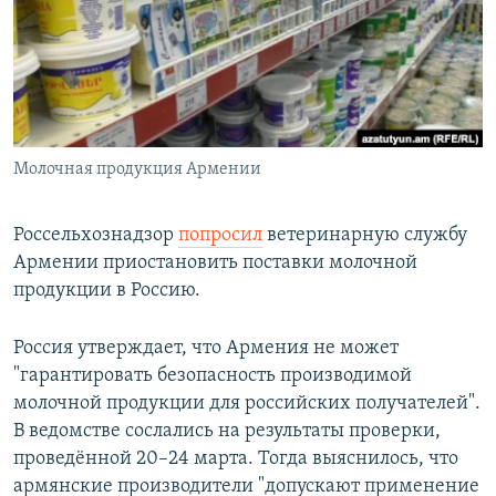
РАСПИСАНИЕ ВЕЩАНИЯ
ПОДПИШИТЕСЬ НА РАССЫЛКУ
СОЦИАЛЬНЫЕ СЕТИ
Молочная продукция Армении
Россельхознадзор
попросил
ветеринарную службу
Армении приостановить поставки молочной
Все сайты РСЕ/РС
продукции в Россию.
Россия утверждает, что Армения не может
"гарантировать безопасность производимой
молочной продукции для российских получателей".
В ведомстве сослались на результаты проверки,
проведённой 20–24 марта. Тогда выяснилось, что
армянские производители "допускают применение