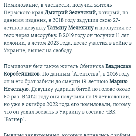
Помилование, в частности, получил житель
Пермского края
Дмитрий Зеленский,
который, по
данным издания, в 2018 году задушил свою 27-
летнюю девушку
Татьяну Мелехину
и пропустил ее
тело через мясорубку. В 2019 году он получил 11 лет
колонии, а летом 2023 года, после участия в войне в
Украине, вышел на свободу.
Помилован был также житель Обнинска
Владислав
Коробейников
. По данным "Агентства", в 2016 году
он и его брат забили до смерти 19-летнюю
Марию
Нечетную
. Девушку ударили битой по голове около
60 раз. В 2021 году они получили по 19 лет колонии,
но уже в октябре 2022 года его помиловали, потому
что он уехал воевать в Украину в составе ЧВК
"Вагнер".
Бывшие заключенные, которые вернулись с войны