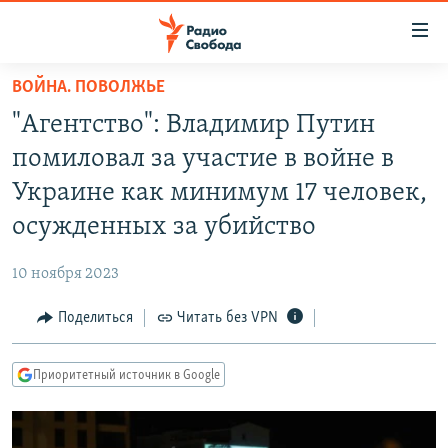
Ссылки
для
упрощенного
ВОЙНА. ПОВОЛЖЬЕ
ПРОГРАММЫ
доступа
"Агентство": Владимир Путин
ПОДКАСТЫ
Вернуться
помиловал за участие в войне в
к
АВТОРСКИЕ ПРОЕКТЫ
Украине как минимум 17 человек,
основному
ЦИТАТЫ СВОБОДЫ
содержанию
осужденных за убийство
Вернутся
МНЕНИЯ
к
10 ноября 2023
КУЛЬТУРА
главной
Поделиться
Читать без VPN
навигации
IDEL.РЕАЛИИ
Вернутся
КАВКАЗ.РЕАЛИИ
к
Приоритетный источник в Google
СЕВЕР.РЕАЛИИ
поиску
СИБИРЬ.РЕАЛИИ