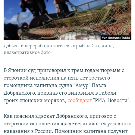
РАСПИСАНИЕ ВЕЩАНИЯ
ПОДПИШИТЕСЬ НА РАССЫЛКУ
СОЦИАЛЬНЫЕ СЕТИ
Добыча и переработка лососевых рыб на Сахалине,
иллюстративное фото
В Японии суд приговорил к трем годам тюрьмы с
Все сайты РСЕ/РС
отсрочкой исполнения на пять лет третьего
помощника капитана судна "Амур" Павла
Добрянского, признав его виновным в гибели
троих японских моряков,
сообщают
"РИА-Новости".
Как пояснил адвокат Добрянского, приговор с
отсрочкой исполнения является аналогом условного
наказания в России. Помощник капитана получит