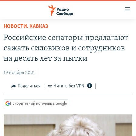
Ссылки
для
упрощенного
НОВОСТИ. КАВКАЗ
ПРОГРАММЫ
доступа
Российские сенаторы предлагают
ПОДКАСТЫ
Вернуться
сажать силовиков и сотрудников
к
АВТОРСКИЕ ПРОЕКТЫ
на десять лет за пытки
основному
ЦИТАТЫ СВОБОДЫ
содержанию
19 ноября 2021
Вернутся
МНЕНИЯ
к
Поделиться
Читать без VPN
КУЛЬТУРА
главной
навигации
IDEL.РЕАЛИИ
Приоритетный источник в Google
Вернутся
КАВКАЗ.РЕАЛИИ
к
СЕВЕР.РЕАЛИИ
поиску
СИБИРЬ.РЕАЛИИ