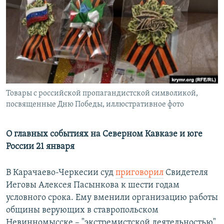
РАСПИСАНИЕ ВЕЩАНИЯ
ПОДПИШИТЕСЬ НА РАССЫЛКУ
СОЦИАЛЬНЫЕ СЕТИ
Товары с российской пропагандистской символикой,
посвященные Дню Победы, иллюстративное фото
Все сайты РСЕ/РС
О главных событиях на Северном Кавказе и юге
России 21 января
В Карачаево-Черкесии суд
приговорил
Свидетеля
Иеговы Алексея Пасынкова к шести годам
условного срока. Ему вменили организацию работы
общины верующих в ставропольском
Невинномысске – "экстремистской деятельностью"