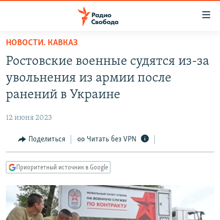
Ссылки
для
упрощенного
НОВОСТИ. КАВКАЗ
ПРОГРАММЫ
доступа
Ростовские военные судятся из-за
ПОДКАСТЫ
Вернуться
увольнения из армии после
к
АВТОРСКИЕ ПРОЕКТЫ
ранений в Украине
основному
ЦИТАТЫ СВОБОДЫ
содержанию
12 июня 2023
Вернутся
МНЕНИЯ
к
Поделиться
Читать без VPN
КУЛЬТУРА
главной
навигации
IDEL.РЕАЛИИ
Приоритетный источник в Google
Вернутся
КАВКАЗ.РЕАЛИИ
к
СЕВЕР.РЕАЛИИ
поиску
СИБИРЬ.РЕАЛИИ