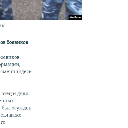
нь"
ов боевиков
боевиков.
ормации,
 Именно здесь
отец и дядя.
оенных
" был осужден
асти даже
его