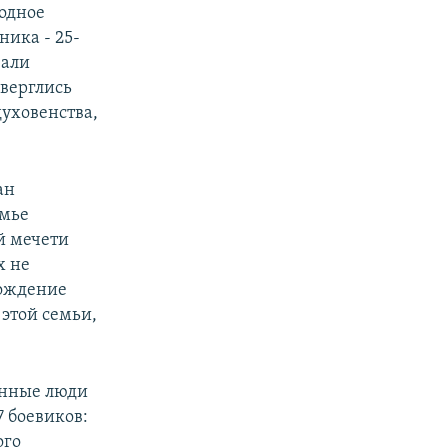
родное
ика - 25-
вали
верглись
духовенства,
ан
емье
й мечети
х не
хождение
этой семьи,
енные люди
 боевиков:
ого