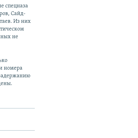
не спецназа
ров, Сайд-
аев. Из них
ктическом
нных не
ько
ьи номера
 задержанию
дены.