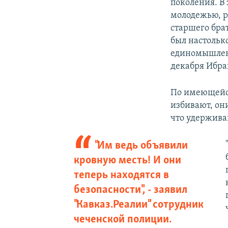
поколения. В 
молодежью, р
старшего бра
был настолько
единомышленн
декабря Ибра
По имеющейся
избивают, он
что удерживаю
"Им ведь объявили
кровную месть! И они
теперь находятся в
безопасности", - заявил
"Кавказ.Реалии" сотрудник
чеченской полиции.