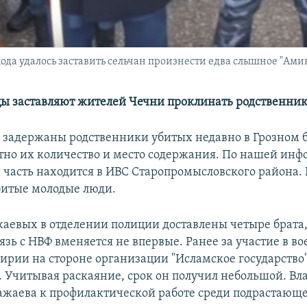
хода удалось заставить сельчан произнести едва слышное "Ами
ы заставляют жителей Чечни проклинать родственник
ь задержаны родственники убитых недавно в Грозном 
тно их количество и место содержания. По нашей инф
 часть находится в ИВС Старопромысловского района.
итые молодые люди.
аевых в отделении полиции доставлены четыре брата, 
язь с НВФ вменяется не впервые. Ранее за участие в в
Сирии на стороне организации "Исламское государство
 Учитывая раскаяние, срок он получил небольшой. Вл
жаева к профилактической работе среди подрастающ