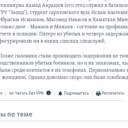
техникума Ахмад Акрашев (его отец служил в батальо
ГРУ "Запад"), студент саратовского вуза Ислам Альтеми
Ибрагим Исмаилов, Магомед Ильясов и Хаматхан Минт
только двое - Мамаев и Мажаев - состояли на профила
учете в полиции. Пятеро из убитых и четверо задержа
фигурировали ни в каких списках спецслужб.
Позже силовики стали производить задержания не тол
родственников убитых боевиков, но и их знакомых, ч
были среди контактов в их телефонах. Первоначально
и женщины. Однако довольно скоро они были освобож
ся
Читать без VPN
Подпишитесь
Распечатать
ы по теме