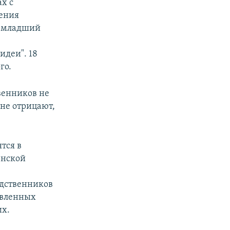
ах с
чения
в-младший
идеи". 18
го.
венников не
 не отрицают,
тся в
енской
одственников
авленных
их.