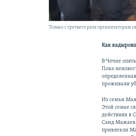
Только с третьего раза организаторам с
Как кадыровц
В Чечне опят
Пока неизвес
определенная
проживали уб
Из семьи Маж
Этой семье св
действиях в 
Саид Мажаев.
привлекли Ма