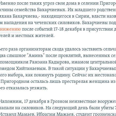
Именно после таких угроз свои дома в селении Приго
чины семейства Бахарчиевых. Их младшего родственн
мхана Бахарчиева,- находящегося в Сирии, власти наз
м нападения на чеченских силовиков. Бахарчиевы под
унижению
после событий 17-18 декабря в присутствии 
елей и местных жителей.
ьего раза организаторам схода удалось заставить сельч
два слышное "Аминь" после проклятий, вынесенных с
 помощником Рамзана Кадырова, имамом центрально
омедом Хийтанаевым. В такой ситуации у Бахарчиевы
ного выбора, как покинуть родину. Сейчас их местона
В Пригородном осталась лишь престарелая женщина из 
ез отказалась уезжать.
Напомним, 17 декабря в Грозном неизвестные вооруж
напали на силовиков. На следующий день были убиты 7
Истамул Мамаев, Ибрагим Мажаев, студент грозненск