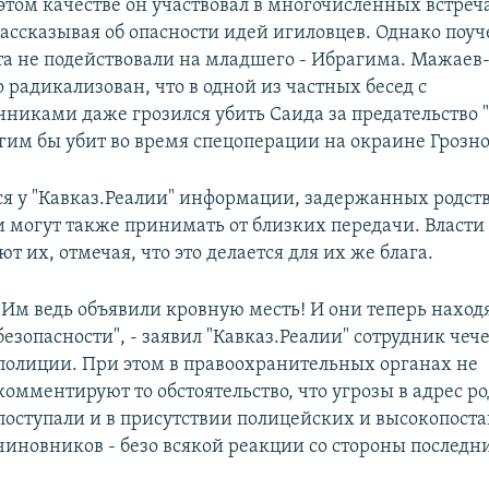
этом качестве он участвовал в многочисленных встреч
ассказывая об опасности идей игиловцев. Однако поу
та не подействовали на младшего - Ибрагима. Мажае
 радикализован, что в одной из частных бесед с
иками даже грозился убить Саида за предательство "
гим бы убит во время спецоперации на окраине Грозно
 у "Кавказ.Реалии" информации, задержанных родст
и могут также принимать от близких передачи. Власти
т их, отмечая, что это делается для их же блага.
"Им ведь объявили кровную месть! И они теперь находя
безопасности", - заявил "Кавказ.Реалии" сотрудник чеч
полиции. При этом в правоохранительных органах не
комментируют то обстоятельство, что угрозы в адрес р
поступали и в присутствии полицейских и высокопост
чиновников - безо всякой реакции со стороны последн