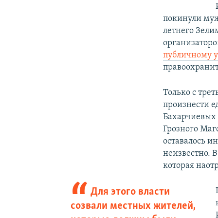
покинули муж
летнего Зели
организаторо
публичному 
правоохранит
Только с трет
произнести е
Бахарчиевых
Грозного Маг
оставалось и
неизвестно. 
которая наотр
Для этого власти
созвали местных жителей,