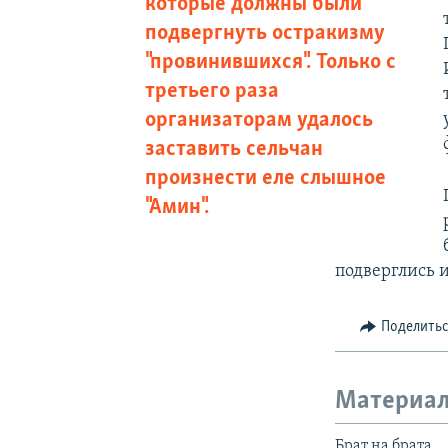
которые должны были
подвергнуть остракизму
"провинившихся". Только с
третьего раза
организаторам удалось
заставить сельчан
произнести еле слышное
"Амин".
подверглись 
Поделить
Материал
Брат на брата