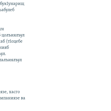
и букIунарищ
ьабулеб
ун
 цолъиялъул
аб (тIоцебе
енияб
ул.
лалъиялъул
зе, хасго
омпаниязе ва