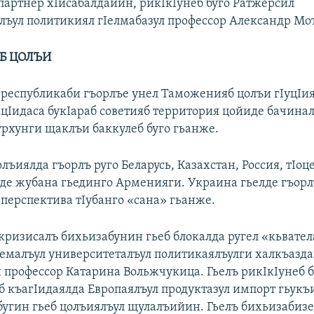
партнер хIисабалдайин, рикIкIунеб буго Ратжерсил
лъул политикиял гIелмабазул профессор Александр Мо
Б ЦОЛЪИ
 республикаби гъорлъе унел Таможенияб цолъи гIуцIи
 цIидаса букIараб советияб территория цойиде бачина
урхунги щаклъи баккулеб буго гьанже.
лъиялда гъорлъ руго Беларусь, Казахстан, Россия, тIоц
аде жубана гьединго Арменияги. Украина гьелде гъор
 перспектива тIубанго «сана» гьанже.
кризисалъ бихьизабунин гьеб блокалда ругел «кьвател
емалъул университеталъул политикаялъулги халкъазда
и профессор Катарина Вольжчукица. Гьелъ рикIкIунеб б
б къагIидаялда Европаялъул продуктазул импорт гьукъ
бугин гьеб цолъиялъул щулалъийин. Гьелъ бихьизабизе