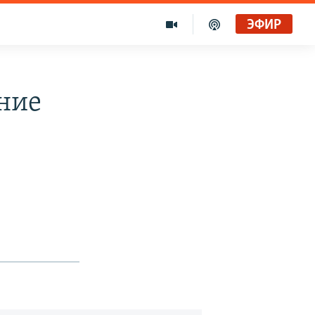
ЭФИР
ние