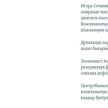
Игорь Сечини
ахиралде нах
цингиги къог
Компаниялъул
хIакъалъулъ 
Дунялалда нар
халат бахъуне
Экономист Ан
резервалъул ф
соналда дефол
Центробанкал
капиталалъул 
къадар букIун