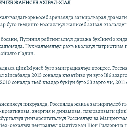
ЕЧIЕБ ЖАНИСЕБ АХIВАЛ-ХIАЛ
 халкъаздагьоркьосеб аренаялда загьирлъарал драмати
ар буго гьединго Россиялъул жанисеб ахIвал-хIалалдег
 босани, Путинил рейтингалъул даража букIинчIо кид
халъиялда. Нухмалъиялъул рахъ кколезул патриотизм 
ъойилго гIадин.
лдаса цIикIкIунеб буго эмиграциялъул процесс. Росси
 хIисабалда 2013 соналда къватIиве ун вуго I86 азарг
 2010 соналда гьеб къадар букIун буго 33 зарго чи, 2011 
нскиясул пикруялда, Россиялда жакъа загьирлъулеб гь
«креативизм, энергия и динамизм, плюрализмги цIик
тсбургалъул университеталъул Россиялъул ва Машрикъа
цIех-рехалъул централъул хIалтIухъан Шон Гиллорица 