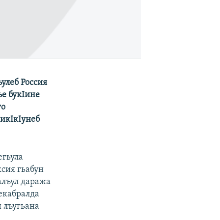
улеб Россия
ъе букIине
го
икIкIунеб
егьула
сия гьабун
алъул даража
декабралда
н лъугьана