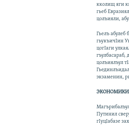
кколищ яги к
гьеб Евразия
цолъияли, аб
Гьелъ абулеб 
гьукъичIин У
цогIаги улка
гъулбасараб,
цолъиялъул т
Гьединлъидал
экзаменин, р
ЭКОНОМИКИ
Магърибалъул
Путинил свер
гIуцIабазе за