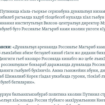
 Путиница кIала-гъоркье серизабуна дунялалъул низам
ибилеб рагъалда хадуб тIоцебесеб нухалда хIал гьабу
еннанил институталъул Вилсон-централъул директор М
абулеб буго Россиялъе Магъриб ками кколин унгоги кI
ански:
«Дунялалъул аренаялда Россиялъе Магъриб кам
 лъикIабин абизе бегьулеб кинаб гIаги жо дидани бихь
Цингиги гьеб кколаро Россиялда кинабго жо цебе лъик
о россиялъулазе бокьараб даражаялда дунялалда Россия
даниги гьабулеб букIинчIо. Амма гьанжейин абуни, ди
даб Шималияб Корея гIадал улкабазда гурони, тIокIаб 
абулеб батиларин».
урхун билъанхъизабураб политика кколин Путинил ст
гьелъул хIасилалда Россия тIубанго махIрумлъанин Кие