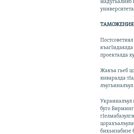
мадугьалияб 
университета
ТАМОЖЕНИЯ
Постсоветиял
къагIидаялда
проекталда х
Жакъа гьеб цо
январалда тI
лъугьиналъул
Украиналъул 
буго Бирминг
гIелмабазулг
цорахъалъула
бихьизабизе 