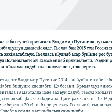
алат бахъунеб кризисалъ Владимир Путиница нухмалъ
балъулгун дандечIеялде. Гьелда бан 2015 сон Россиял
лъ захIматаблъун. Гьелдаса кIудияб асар букIине рес бу
ул Цолъиялъеги ай Таможенияб цолъиялъеги. Гьедин р
вал-хIалалда хадуб хал кколеле цо-цо экспертаз.
резидент Владимир Путиние 2014 сон букIанин абизе б
Iабги бищунго квешабги. Цо босани, Крымалъул аннек
енталда 18 марталда цеве вахъун хадуб, гьесул къимат
а гьоркьоб цIакъго тIаде ана. Цоги рахъалъан – 15-16 
ат бортана 20 гIанаб проценталъ. Гьелъие багьаналъу
гIодобе ккей ва магърибалъул санкцияби.