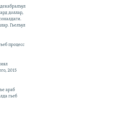
декабралъул
ард доллар,
соналдаги.
лар. Гьелъул
гьеб процесс
гиял
го, 2015
ъе араб
лда гьеб