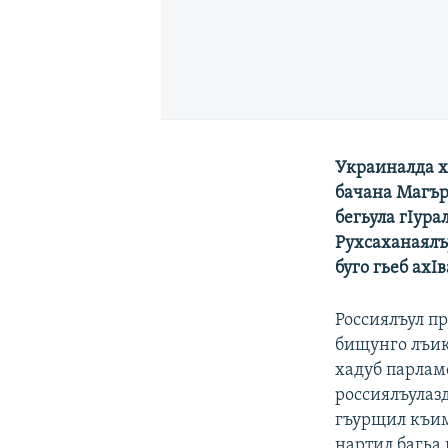
Украиналда х
бачана Магъри
бегьула гIура
Рухсаханаялъ
буго гьеб ахI
Россиялъул п
бищунго лъик
хадуб парлам
россиялъулазд
гъурщил къим
нартил багьа 