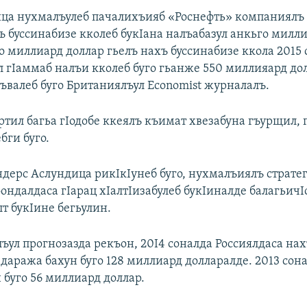
ца нухмалъулеб пачалихъияб «Роснефть» компаниялъ 
ъ буссинабизе кколеб букIана налъабазул анкьго милли
о миллиард доллар гьелъ нахъ буссинабизе ккола 2015 
 гIаммаб налъи кколеб буго гьанже 550 миллияард дол
хъвалеб буго Британиялъул Economist журналалъ.
тил багьа гIодобе ккеялъ къимат хвезабуна гъурщил, 
бги буго.
дерс Аслундица рикIкIунеб буго, нухмалъиялъ страте
ондалдаса гIарац хIалтIизабулеб букIиналде балагьичIо
т букIине бегьулин.
ъул прогнозазда рекъон, 20I4 соналда Россиялдаса нах
даража бахун буго 128 миллиард долларалде. 2013 сона
 буго 56 миллиард доллар.