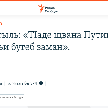
З
тыль: «ТIаде щвана Пути
ъи бугеб заман».
ся
Читать без VPN
сточник в Google