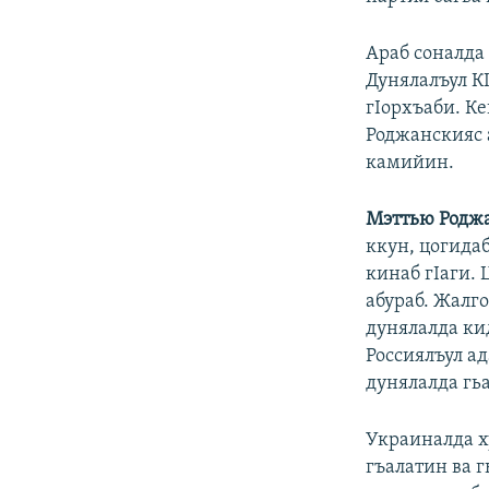
Араб соналда
Дунялалъул КI
гIорхъаби. К
Роджанскияс 
камийин.
Мэттью Родж
ккун, цогидаб
кинаб гIаги. 
абураб. Жалг
дунялалда ки
Россиялъул а
дунялалда гь
Украиналда х
гъалатин ва 