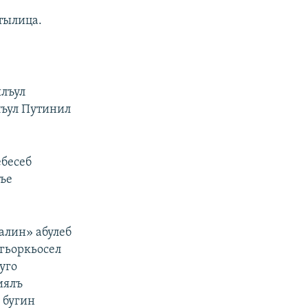
тылица.
ялъул
лъул Путинил
ебесеб
лъе
алин» абулеб
гьоркьосел
уго
иялъ
 бугин