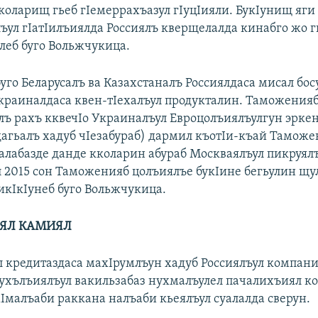
коларищ гьеб гIемеррахъазул гIуцIияли. БукIунищ яг
лъул гIатIилъиялда Россиялъ кверщелалда кинабго жо г
улеб буго Вольжчукица.
буго Беларусалъ ва Казахстаналъ Россиялдаса мисал бос
краиналдаса квен-тIехалъул продукталин. Таможенияб
ялъ рахъ кквечIо Украиналъул Евроцолъиялъулгун эркен
 дагьалъ хадуб чIезабураб) дармил къотIи-къай Тамож
Iалабазде данде кколарин абураб Москваялъул пикруялъ
 2015 сон Таможенияб цолъиялъе букIине бегьулин щу
икIкIунеб буго Вольжчукица.
ЯЛ КАМИЯЛ
 кредитаздаса махIрумлъун хадуб Россиялъул компания
ухълъиялъул вакильзабаз нухмалъулел пачалихъиял к
хIмалъаби раккана налъаби кьеялъул суалалда сверун.