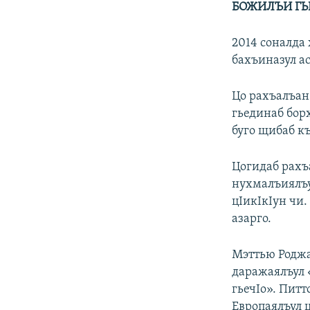
БОЖИЛЪИ ГЬ
2014 соналда
бахъиназул ас
Цо рахъалъан
гьединаб бор
буго щибаб к
Цогидаб рахъа
нухмалъиялъул
цIикIкIун чи.
азарго.
Мэттью Роджа
даражаялъул 
гьечIо». Пит
Европаялъул 