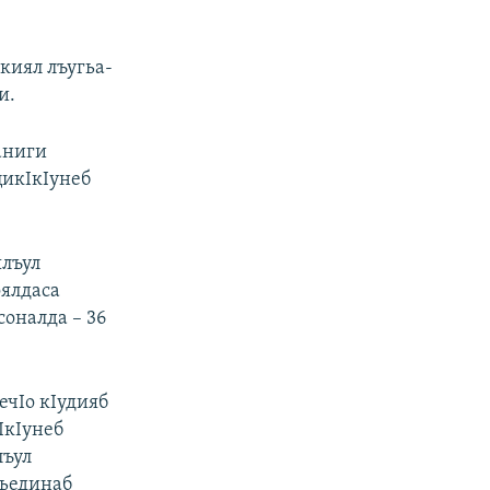
киял лъугьа-
и.
аниги
цикIкIунеб
ялъул
оялдаса
соналда – 36
ечIо кIудияб
IкIунеб
лъул
гьединаб