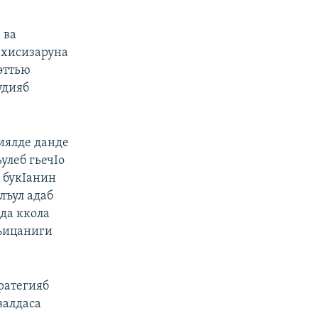
 ва
н хисизаруна
эттью
удияб
иялде данде
улеб гьечIо
I букIанин
лъул адаб
да ккола
лъицаниги
ратегияб
валдаса