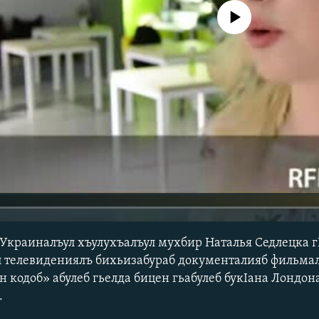
No media source currently avail
Украиналъул хъулухъалъул мухбир Наталья Седлецка г
л телевидениялъ бихьизабураб документалияб фильмал
н кодоб» абулеб гьелда бицен гьабулеб букIана Лондо
.