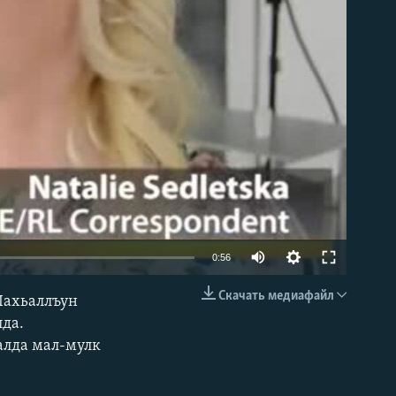
able
0:56
Скачать медиафайл
Iахьаллъун
EMBED
да.
налда мал-мулк