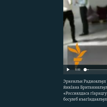
РАСПИСАНИЕ ВЕЩАНИЯ
ПОДПИШИТЕСЬ НА РАССЫЛКУ
0:00
Эркенлъи Радиоялъул 
йикIана Британиялъу
«Россиялдаса гIарацгу
босулеб къагIидаялъул