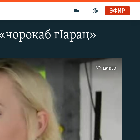
ЭФИР
«чорокаб гIарац»
EMBED