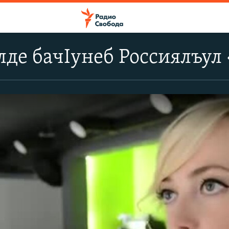
де бачIунеб Россиялъул 