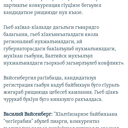
партиялъе конкуренция гIуцIизе бегьулел
кандидатазе рищиязде нух къазе.
Гьеб ахIвал-хIалалде дагьлъги гъваридго
балагьани, гьеб хIакъикъаталдаги ккола
регионалияб нухмалъиялдаги, ай
губернаторасдаги бакIалъулаб нухмалъиялдаги,
мухIкан гьабуни, Балтийск мухъалъул
нухмалъиялдаги гьоркьоб загьирлъулеб конфликт».
Вайсенбергил рагIабазда, кандидатазул
регистрация гьабун хадуб байбихьун буго гIуралъ
жигараб рищиязда цебесеб кампания. Гьеб цIакъ
чурукаб букIун буго киназулго рахъалдаса.
Василий Вайсенберг:
"ХIалтIизаризе байбихьана
"чегIерабин" абулеб пиарги, конкурентаз