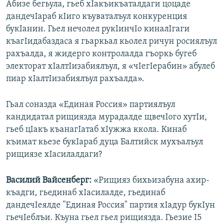
Абизе бегьула, гьеб хIакъикъаталдаги цоцаде
дандечIараб кIиго къуваталъул конкуренция
букIанин. Гьел нечолел рукIинчIо киналIгаги
къагIидабаздаса я гьаркьал кьолел ричун росиялъул
рахъалда, я жидерго контролалда гъоркь бугеб
электорат хIалтIизабиялъул, я «чIегIерабин» абулеб
пиар хIалтIизабиялъул рахъалда».
Гьал соназда «Единая Россия» партиялъул
кандидатал рищиязда мурадалде щвечIого хутIи,
гьеб цIакъ къанагIатаб хIужжа ккола. Кинаб
къимат кьезе букIараб дуца Балтийск мухъалъул
рищиязе хIасилалдаги?
Василий Вайсенберг:
«Рищияз бихьизабуна ахир-
къадги, гьединаб хIасилалде, гьединаб
дандечIеялде "Единая Россия" партия хIадур букIун
гьечIеблъи. Къуна гьел гьел рищиязда. Гьезие I5