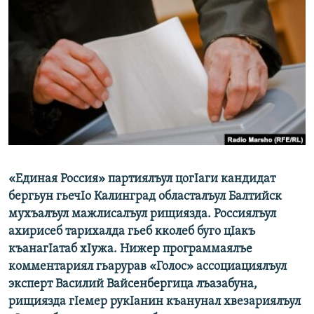
РАСПИСАНИЕ ВЕЩАНИЯ
ПОДПИШИТЕСЬ НА РАССЫЛКУ
СОЦИАЛЬНЫЕ СЕТИ
Все сайты РСЕ/РС
«Единая Россия» партиялъул цогIаги кандидат
бергьун гьечIо Калинград областалъул Балтийск
мухъалъул мажлисалъул рищиязда. Россиялъул
ахирисеб тарихалда гьеб кколеб буго цIакъ
къанагIатаб хIужа. Нижер программаялъе
комментариял гьарурав «Голос» ассоциациялъул
эксперт Василий Вайсенбергица лъазабуна,
рищиязда гIемер рукIанин къанунал хвезариялъул