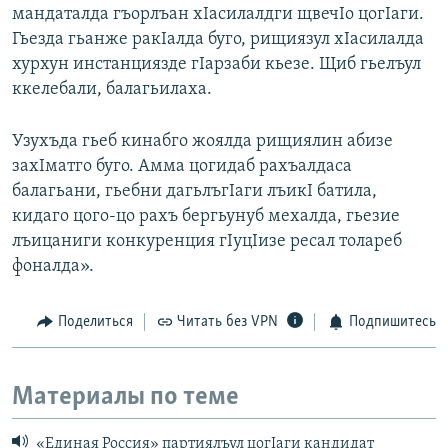
мандаталда гъорлъан хIасилалдги щвечIо цогIаги.
Гьезда гьанже ракIалда буго, рищиязул хIасилалда
хурхун инстанциязде гIарзаби кьезе. Щиб гьелъул
ккелебали, балагьилаха.
Узухъда гьеб кинабго жоялда рищиялин абизе
захIматго буго. Амма цогидаб рахъалдаса
балагьани, гьебни дагьлъгIаги лъикI батила,
кидаго цого-цо рахъ бергьунуб мехалда, гьезие
лъицаниги конкуренция гIуцIизе ресал толареб
фоналда».
Поделиться
Читать без VPN
Подпишитесь
Материалы по теме
«Единая Россия» партиялъул цогIаги кандидат