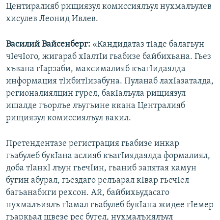
Центиралияб рищиязул комиссиялъул нухмалъулев
хисулев Леонид Ивлев.
Василий Вайсенберг:
«Кандидатаз тIаде балагьун
чIечIого, жигараб хIалтIи гьабизе байбихьана. Гьез
хъвана гIарзаби, максималияб къагIидаялда
информация тIибитIизабуна. Пуланаб лахIазаталда,
регионалиялцин гурел, бакIалъула рищиязул
ишалде гъорлъе лъугьине ккана Централияб
рищиязул комиссиялъул вакил.
Претендентазе регистрация гьабизе инкар
гьабулеб букIана аслияб къагIиядаялда формалиял,
доба тIанкI лъун гьечIин, гьаниб запятая камун
бугин абурал, гьездаго релъарал кIвар гьечIел
багьанабиги рехсон. Ай, байбихьудасаго
нухмалъиялъ гIамал гьабулеб букIана жидее гIемер
гьаркьал щвезе рес бугел, нухмалъиялъул