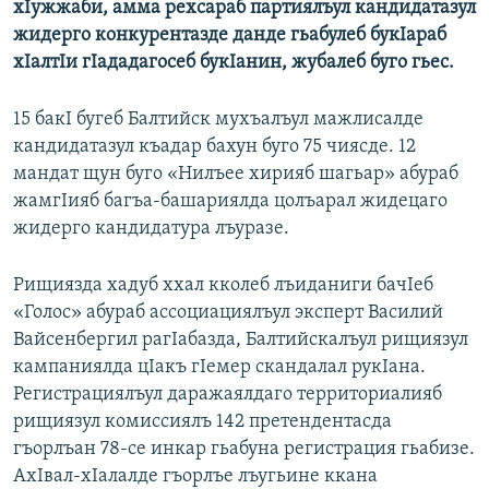
хIужжаби, амма рехсараб партиялъул кандидатазул
жидерго конкурентазде данде гьабулеб букIараб
хIалтIи гIададагосеб букIанин, жубалеб буго гьес.
15 бакI бугеб Балтийск мухъалъул мажлисалде
кандидатазул къадар бахун буго 75 чиясде. 12
мандат щун буго «Нилъее хирияб шагьар» абураб
жамгIияб багъа-башариялда цолъарал жидецаго
жидерго кандидатура лъуразе.
Рищиязда хадуб ххал кколеб лъиданиги бачIеб
«Голос» абураб ассоциациялъул эксперт Василий
Вайсенбергил рагIабазда, Балтийскалъул рищиязул
кампаниялда цIакъ гIемер скандалал рукIана.
Регистрациялъул даражаялдаго территориалияб
рищиязул комиссиялъ 142 претендентасда
гъорлъан 78-се инкар гьабуна регистрация гьабизе.
АхIвал-хIалалде гъорлъе лъугьине ккана