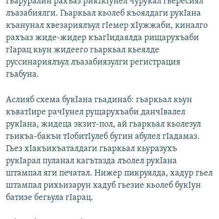
гьаруралин рахъаз рикIкIунел чурукал гьересиял
лъазабиялги. Гьаркьал кьолеб къоялдаги рукIана
къанунал хвезариялъул гIемер хIужжаби, киналго
рахъаз жиде-жидер къагIидаялда рищарухъаби
гIарац кьун жидеего гьаркьал кьеялде
руссинариялъул лъазабиязулги регистрация
гьабуна.
Аслияб схема букIана гьадинаб: гьаркьал кьун
къватIире рачIунел рущарухъаби данчIвалел
рукIана, жидеца экзит-пол, ай гьаркьал кьолезул
гьикъа-бакъи тIобитIулеб бугин абулел гIадамаз.
Гьез хIакъикъаталдаги гьаркьал кьуразухъ
рукIарал пуланал кагътазда лъолел рукIана
штампал яги печатал. Нижер пикруялда, хадур гьел
штампал рихьизарун хадуб гьезие кьолеб букIун
батизе бегьула гIарац.