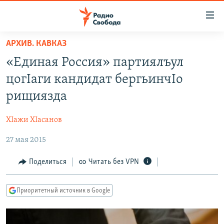
Ссылки
для
упрощенного
АРХИВ. КАВКАЗ
ПРОГРАММЫ
доступа
«Единая Россия» партиялъул
ПОДКАСТЫ
Вернуться
цогIаги кандидат бергьинчIо
к
АВТОРСКИЕ ПРОЕКТЫ
рищиязда
основному
ЦИТАТЫ СВОБОДЫ
содержанию
ХIажи ХIасанов
Вернутся
МНЕНИЯ
к
27 мая 2015
КУЛЬТУРА
главной
навигации
IDEL.РЕАЛИИ
Поделиться
Читать без VPN
Вернутся
КАВКАЗ.РЕАЛИИ
к
Приоритетный источник в Google
СЕВЕР.РЕАЛИИ
поиску
СИБИРЬ.РЕАЛИИ