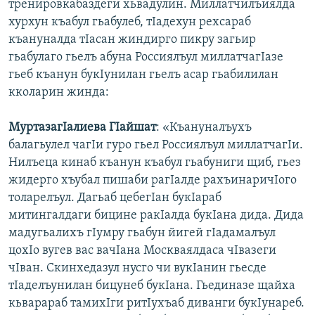
тренировкабаздеги хьвадулин. Миллатчилъиялда
хурхун къабул гьабулеб, тIадехун рехсараб
къануналда тIасан жиндирго пикру загьир
гьабулаго гьелъ абуна Россиялъул миллатчагIазе
гьеб къанун букIунилан гьелъ асар гьабилилан
кколарин жинда:
МуртазагIалиева ГIайшат
: «Къануналъухъ
балагьулел чагIи гуро гьел Россиялъул миллатчагIи.
Нилъеца кинаб къанун къабул гьабуниги щиб, гьез
жидерго хъубал пишаби рагIалде рахъинаричIого
толарелъул. Дагьаб цебегIан букIараб
митингалдаги бицине ракIалда букIана дида. Дида
мадугьалихъ гIумру гьабун йигей гIадамалъул
цохIо вугев вас вачIана Москваялдаса чIвазеги
чIван. Скинхедазул нусго чи вукIанин гьесде
тIаделъунилан бицунеб букIана. Гьединазе щайха
кьварараб тамихIги ритIухъаб диванги букIунареб.