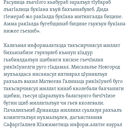
Расулица лъачIого кьабураб заралъул тIубараб
лъагIалица букIана хъуй бахъинабулеб. Дида
гIемераб жо ракIалда букIана митингалда бицине.
Амма ракIалда бугебщинаб бицине гьукъун букIана
нижее гьениб».
Халкъиял информалатазда такъсирчиясул миллат
бихьизабизе гъукъулеб къанун хIадур
гьабиялдалъун щибниги хисизе гьечIилан
рикIкIунелги руго гIадамал. Мисалалъе Новгород
мухъалдаса инсанасул ихтиярал цIуниялъул
рахъалъ вакил Матвеева Галинаца рикIкIунеб буго
такъсирчиясул миллат кинаб кколебали бахчаниги
щибин, гьесул цIаралъухъ балагьунго бичIчIизе
бугин щиб миллаталъул чи гьев кколевали.
Пачалихъияб Думаялда миллиял суалазул рахъалъ
комитеталъул нухмалъулев, дагъистанияв
СафаргIалиев ХIажиметица информ.алатзе кьурал