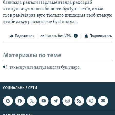
баяназда рекъон Парламенталда рехсараб
къануналъул халгьаби жеги букIун гьечIо, амма
гьев ракIчIарав вуго тIолалго пишацояз гьеб къанун
къабиялъул рахъкквезе букIиналда.
Поделиться
Читать без VPN
Подпишитесь
Материалы по теме
Такъсирчилъиялъул миллат букIунаро…
СОЦИАЛЬНЫЕ СЕТИ