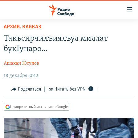
Ссылки
для
упрощенного
АРХИВ. КАВКАЗ
ПРОГРАММЫ
доступа
Такъсирчилъиялъул миллат
ПОДКАСТЫ
Вернуться
букIунаро…
к
АВТОРСКИЕ ПРОЕКТЫ
основному
Ашахан Юсупов
ЦИТАТЫ СВОБОДЫ
содержанию
Вернутся
18 декабря 2012
МНЕНИЯ
к
КУЛЬТУРА
Поделиться
Читать без VPN
главной
навигации
IDEL.РЕАЛИИ
Вернутся
Приоритетный источник в Google
КАВКАЗ.РЕАЛИИ
к
СЕВЕР.РЕАЛИИ
поиску
СИБИРЬ.РЕАЛИИ