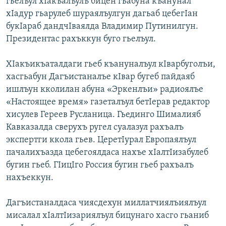
гьелъул хIакъалъулъ бицен гьабуна къанунал
хIадур гьарулеб шураялъулгун дагьаб цебегIан
букIараб дандчIваялда Владимир Путинилгун.
Президентас рахъккун буго гьелъул.
ХIакъикъаталдаги гьеб къануналъул кIварбуголъи,
хасгьабун Дагъистаналъе кIвар бугеб пайдаяб
ишлъун кколилан абуна «Эркенлъи» радиоялъе
«Настоящее время» газеталъул бетIерав редактор
хисулев Гереев Русланица. Гьединго Шималияб
Кавказалда сверухъ ругел суалазул рахъалъ
экспертги ккола гьев. ЦеретIурал Европаялъул
пачалихъазда цебегоялдаса нахъе хIалтIизабулеб
бугин гьеб. ГIицIго Россия бугин гьеб рахъалъ
нахъеккун.
Дагъистаналдаса чиясдехун миллатчиялъиялъул
мисалал хIалтIизариялъул бицунаго хасго гьаниб