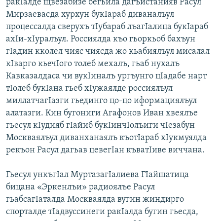
ракIалде щвезабизе бегьила дагъистанияв Расул
Мирзаевасда хурхун букIараб диваналъул
процессалда сверухъ тIубараб лъагIалица букIараб
ахIи-хIуралъул. Россиялда къо гьоркьоб бахъун
гIадин кколел чияс чиясда жо кьабиялъул мисалал
кIварго кьечIого толеб мехалъ, гьаб нухалъ
Кавказалдаса чи вукIиналъ ургъунго цIадабе нарт
тIолеб букIана гьеб хIужаялде россиялъул
миллатчагIазги гьединго цо-цо иформациялъул
алатазги. Кин бугониги Агафонов Иван хвеялъе
гьесул кIудияб гIайиб букIинчIолъиги чIезабун
Москваялъул диванханаялъ къотIараб хIукмуялда
рекъон Расул дагьав цевегIан къватIиве виччана.
Гьесул ункъгIал МуртазагIалиева ГIайшатица
бицана «Эркенлъи» радиоялъе Расул
гьабсагIаталда Москваялда вугин жиндирго
спорталде тIадвуссинеги ракIалда бугин гьесда,