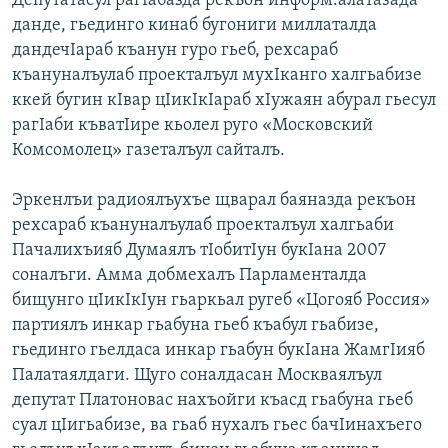
Депутатасул рагIабазда рекъон информ.алатазада
данде, гьединго кинаб бугониги миллаталда
дандечIараб къанун гуро гьеб, рехсараб
къануналъулаб проекталъул мухIканго халгьабизе
ккей бугин кIвар цIикIкIараб хIужаян абурал гьесул
рагIаби къватIире кьолел руго «Московский
Комсомолец» газеталъул сайталъ.
Эркенлъи радиоялъухъе щварал баяназда рекъон
рехсараб къануналъулаб проекталъул халгьаби
Пачалихъияб Думаялъ тIобитIун букIана 2007
соналъги. Амма добмехалъ Парламенталда
бищунго цIикIкIун гьаркьал ругеб «Цогояб Россия»
партиялъ инкар гьабуна гьеб къабул гьабизе,
гьединго гьелдаса инкар гьабун букIана ЖамгIияб
Палатаялдаги. Щуго соналдасан Москваялъул
депутат Платоновас нахъойги къасд гьабуна гьеб
суал цIигьабизе, ва гьаб нухалъ гьес бачIинахъего