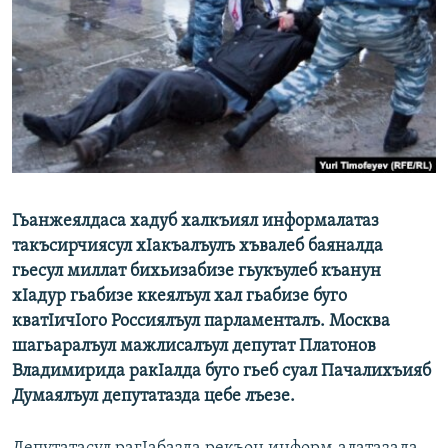
РАСПИСАНИЕ ВЕЩАНИЯ
ПОДПИШИТЕСЬ НА РАССЫЛКУ
СОЦИАЛЬНЫЕ СЕТИ
Гьанжеялдаса хадуб халкъиял информалатаз
Все сайты РСЕ/РС
такъсирчиясул хIакъалъулъ хъвалеб баяналда
гьесул миллат бихьизабизе гьукъулеб къанун
хIадур гьабизе ккеялъул хал гьабизе буго
кватIичIого Россиялъул парламенталъ. Москва
шагьаралъул мажлисалъул депутат Платонов
Владимирида ракIалда буго гьеб суал Пачалихъияб
Думаялъул депутатазда цебе лъезе.