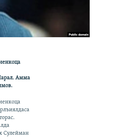
виенкоца
цIарал. Амма
имов.
виенкоца
орлъиялдаса
торас.
алда
рх Сулейман