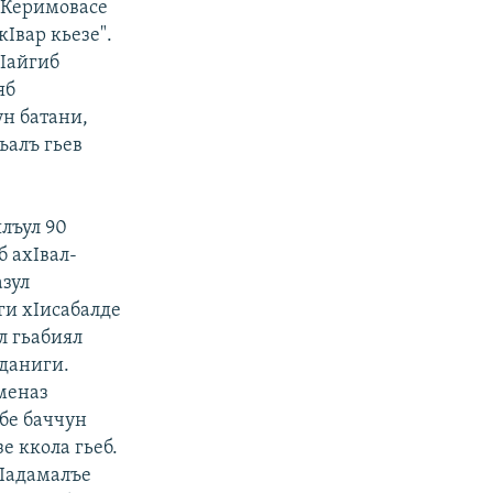
а Керимовасе
Iвар кьезе".
Iайгиб
яб
ун батани,
ъалъ гьев
ялъул 90
б ахIвал-
азул
ги хIисабалде
л гьабиял
иданиги.
меназ
ибе баччун
е ккола гьеб.
гIадамалъе