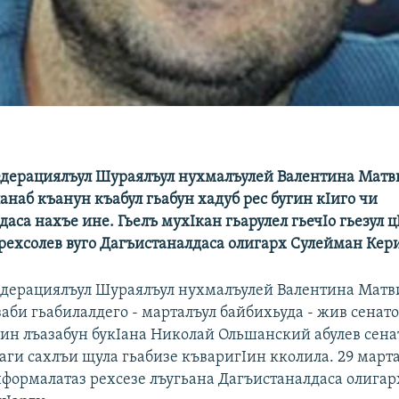
едерациялъул Шураялъул нухмалъулей Валентина Мат
анаб къанун къабул гьабун хадуб рес бугин кIиго чи
аса нахъе ине. Гьелъ мухIкан гьарулел гьечIо гьезул 
рехсолев вуго Дагъистаналдаса олигарх Сулейман Кер
едерациялъул Шураялъул нухмалъулей Валентина Мат
заби гьабилалдего - марталъул байбихьуда - жив сенат
гин лъазабун букIана Николай Ольшанский абулев сена
лаги сахлъи щула гьабизе къваригIин кколила. 29 март
нформалатаз рехсезе лъугьана Дагъистаналдаса олига