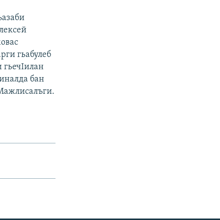
ъазаби
лексей
овас
рги гьабулеб
и гьечIилан
 иналда бан
 Мажлисалъги.