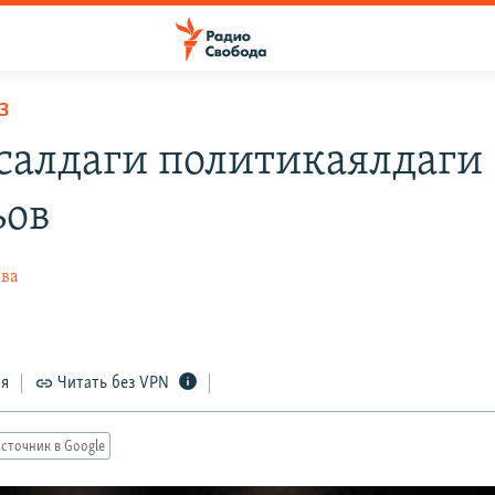
З
салдаги политикаялдаги
ьов
ева
ся
Читать без VPN
сточник в Google