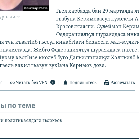
Гьел харбазда бан 29 марталда л
урналист
гьабуна Керимовасул кумекчи А
Красовскиясги. Сулейман Керим
Федерациялъул шураялдаса инка
ия тун къватIиб гьесул кинабгIаги бизнесги мал-мулкг
урналистазда. Жибго Федерациялъул шураялдаса нахъе
Iукму къотIизе кколеб буго Дагъистаналъул Халкъияб
гьелъ вакил гьавун вукIана Керимов дове.
ся
Читать без VPN
Подпишитесь
Распечатать
ы по теме
и политикаялдаги гьоркьов