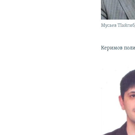
Мусаев ТIайгиб
Керимов поли