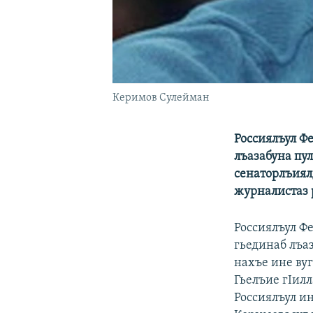
Керимов Сулейман
Россиялъул Ф
лъазабуна пул
сенаторлъиялд
журналистаз 
Россиялъул Ф
гьединаб лъа
нахъе ине ву
Гьелъие гIил
Россиялъул и