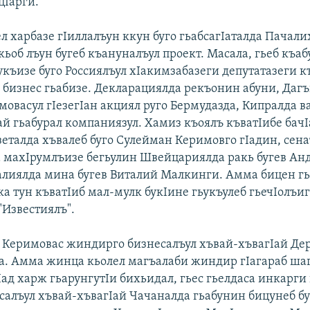
цIарги.
л харбазе гIиллалъун ккун буго гьабсагIаталда Пачал
ьоб лъун бугеб къануналъул проект. Масала, гьеб къаб
укъизе буго Россиялъул хIакимзабазеги депутатазеги к
 бизнес гьабизе. Декларациялда рекъонин абуни, Даг
мовасул гIезегIан акциял руго Бермудазда, Кипралда в
ай гьабурал компаниязул. Хамиз къоялъ къватIибе бач
зеталда хъвалеб буго Сулейман Керимовго гIадин, сена
 махIрумлъизе бегьулин Швейцариялда ракь бугев Ан
лиялда мина бугев Виталий Малкинги. Амма бицен гь
а тун къватIиб мал-мулк букIине гьукъулеб гьечIолъиг
"Известиялъ".
 Керимовас жиндирго бизнесалъул хъвай-хъвагIай Де
на. Амма жинца кьолел магъалаби жиндир гIагараб ша
Iад харж гьарунгутIи бихьидал, гьес гьелдаса инкарги 
салъул хъвай-хъвагIай Чачаналда гьабунин бицунеб бу