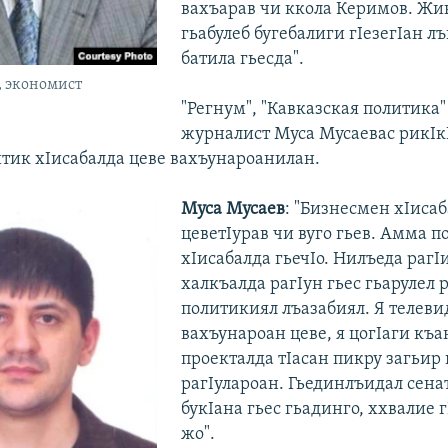
вахъарав чи ккола Керимов. Ж
гьабулеб бугебалиги гIезегIан л
батила гьесда".
, экономист
"Регнум", "Кавказская политика"
журналист Муса Мусаевас рикIкI
тик хIисабалда цеве вахъунароанилан.
Муса Мусаев
: "Бизнесмен хIисаб
цеветIурав чи вуго гьев. Амма п
хIисабалда гьечIо. Нилъеда рагI
халкъалда рагIун гьес гьарулел 
политикиял лъазабиял. Я телев
вахъунароан цеве, я цогIаги къ
проекталда тIасан пикру загьир 
рагIулароан. Гьединлъидал сенат
букIана гьес гьадинго, ххвалие 
жо".