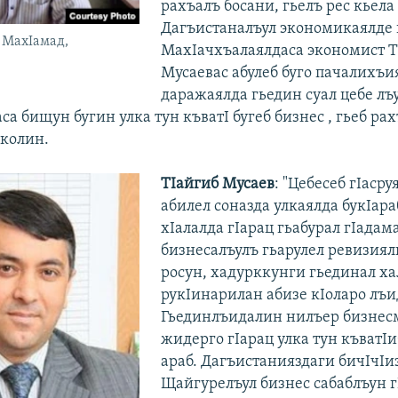
рахъалъ босани, гьелъ рес кьел
Дагъистаналъул экономикаялде к
 МахIамад,
МахIачхъалаялдаса экономист Т
Мусаевас абулеб буго пачалихъи
даражаялда гьедин суал цебе лъ
са бищун бугин улка тун къватI бугеб бизнес , гьеб рах
кколин.
ТIайгиб Мусаев
: "Цебесеб гIасру
абилел соназда улкаялда букIара
хIалалда гIарац гьабурал гIадам
бизнесалъулъ гьарулел ревизиял
росун, хадурккунги гьединал ха
рукIинарилан абизе кIоларо лъ
Гьединлъидалин нилъер бизнес
жидерго гIарац улка тун къватI
араб. Дагъистанияздаги бичIчIиз
Щайгурелъул бизнес сабаблъун 