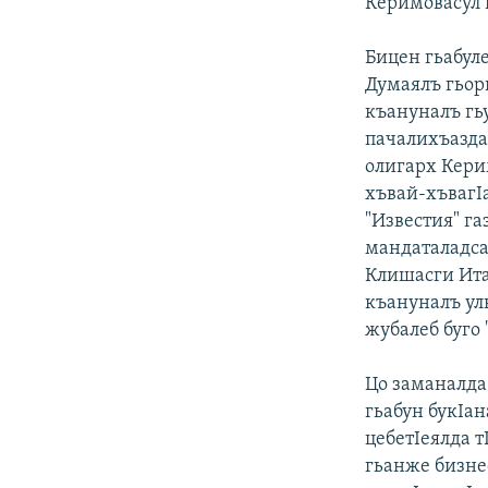
Керимовасул 
Бицен гьабуле
Думаялъ гьорк
къануналъ гь
пачалихъазда
олигарх Кери
хъвай-хъвагI
"Известия" га
мандаталадса
Клишасги Ита
къануналъ улк
жубалеб буго 
Цо заманалда
гьабун букIа
цебетIеялда т
гьанже бизне