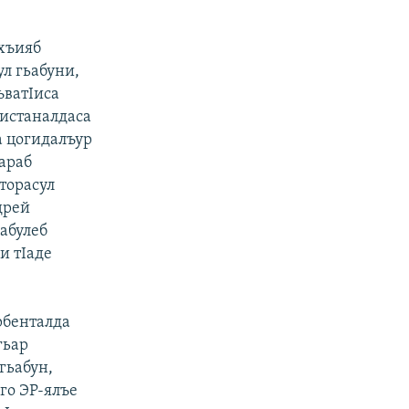
ихъияб
ул гьабуни,
ъватIиса
ъистаналдаса
а цогидалъур
Iараб
торасул
дрей
абулеб
и тIаде
рбенталда
гьар
гьабун,
го ЭР-ялъе