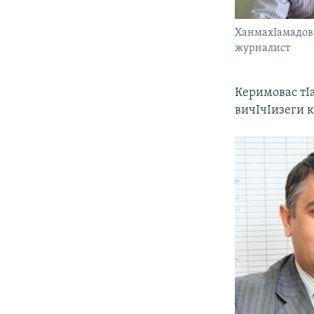
ХанмахIамадов
журналист
Керимовас тIа
вичIчIизеги 