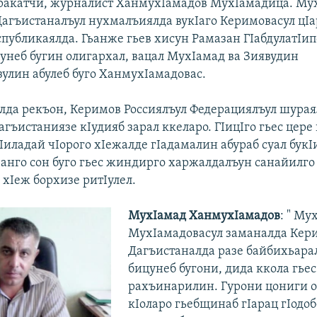
ракатчи, журналист ХанмухIамадов МухIамадица. Му
агъистаналъул нухмалъиялда вукIаго Керимовасул цIа
спубликаялда. Гьанже гьев хисун Рамазан ГIабдулатIип
цунеб бугин олигархал, вацал МухIамад ва Зиявудин
улин абулеб буго ХанмухIамадовас.
ялда рекъон, Керимов Россиялъул Федерациялъул шурая
гъистаниязе кIудияб зарал ккеларо. ГIицIго гьес цере
Iиладай чIорого хIежалде гIадамалин абураб суал букI
Чанго сон буго гьес жиндирго харжалдалъун санайилго
 хIеж борхизе ритIулел.
МухIамад ХанмухIамадов
: " М
МухIамадовасул заманалда Кер
Дагъистаналда разе байбихьарал
бицунеб бугони, дида ккола гьес
рахъинарилин. Гурони цониги 
кIоларо гьебщинаб гIарац гIодоб