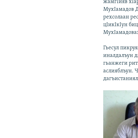
жамгIияв хIа
МухIамадов Д
рехсолаан ре
цIикIкIун би
МухIамадоваз
Гьесул пикру
иналдалъун да
гьанжеги рит
аслияблъун. 
дагъистаниял