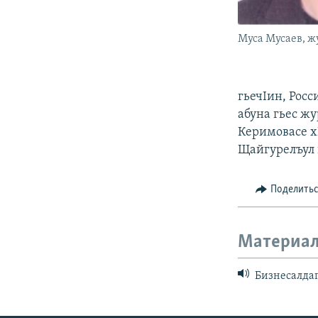
Муса Мусаев, ж
гьечIин, Росс
абуна гьес ж
Керимовасе х
Щайгурелъул 
Поделить
Материал
Бизнесалдаг