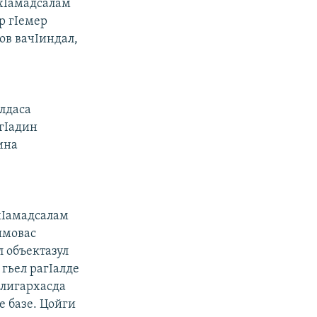
хIамадсалам
р гIемер
ов вачIиндал,
лдаса
 гIадин
ина
ухIамадсалам
имовас
 объектазул
 гьел рагIалде
олигархасда
е базе. Цойги