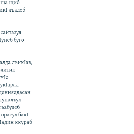
инца щиб
ъикI лъалеб
 сайтазул
унеб буго
алда лъикIав,
олитик
ичIо
рукIарал
идениялдасан
ануналъул
гьабулеб
орасул бакI
гIадин ккураб