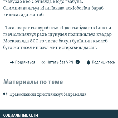
гьавураб къо Сочиялда кIодо гьабуна.
Олимпиадаялъул кIалгIаязда аскIобегIан бараб
килисаялда жаниб.
ГIиса авараг гьавураб къо кIодо гьабулаго хIинкъи
гьечIолъиялъул рахъ цIунулел полициялъул къадар
Москваялда 800 го чисде бахун букIанин кьолеб
буго жанисел ишазул министерлъиялдасан.
Поделиться
Читать без VPN
Подпишитесь
Материалы по теме
Православиял христианазул байрамалда
СОЦИАЛЬНЫЕ СЕТИ