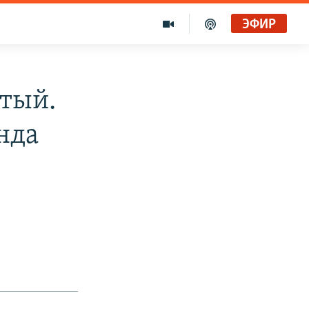
ЭФИР
тый.
нда