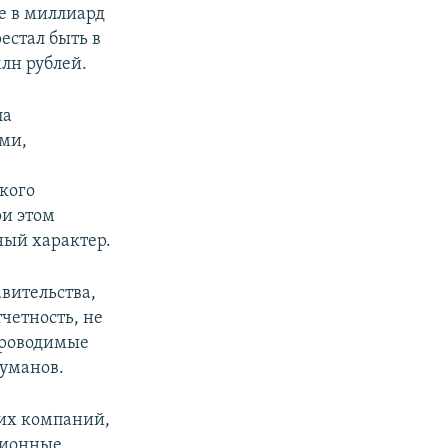
ке в миллиард
естал быть в
млн рублей.
ла
ми,
кого
ри этом
ный характер.
вительства,
четность, не
 проводимые
уманов.
их компаний,
ционные