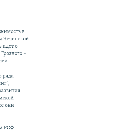
ижимость в
я Чеченской
 идет о
 Грозного –
лей.
о ряда
нг",
развития
амской
се они
ем РОФ