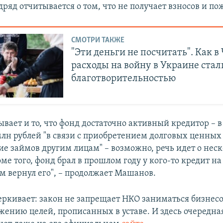
дряд отчитывается о том, что не получает взносов и п
СМОТРИ ТАКЖЕ
"Эти деньги не посчитать". Как в
расходы на войну в Украине стал
благотворительностью
вает и то, что фонд достаточно активный кредитор – в
млн рублей "в связи с приобретением долговых ценных 
ие займов другим лицам" – возможно, речь идет о нес
ме того, фонд брал в прошлом году у кого-то кредит н
ем вернул его", – продолжает Машанов.
еркивает: закон не запрещает НКО заниматься бизнесо
жению целей, прописанных в уставе. И здесь очередная