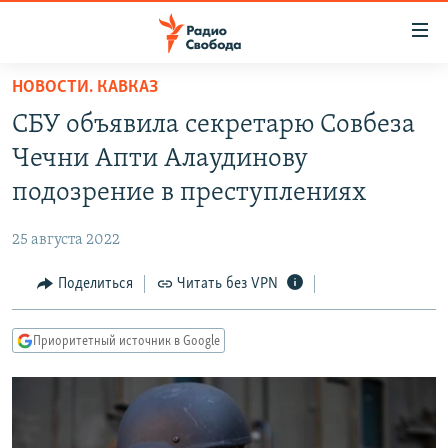
Ссылки
для
упрощенного
НОВОСТИ. КАВКАЗ
ПРОГРАММЫ
доступа
СБУ объявила секретарю Совбеза
ПОДКАСТЫ
Вернуться
Чечни Апти Алаудинову
к
АВТОРСКИЕ ПРОЕКТЫ
подозрение в преступлениях
основному
ЦИТАТЫ СВОБОДЫ
содержанию
25 августа 2022
Вернутся
МНЕНИЯ
к
Поделиться
Читать без VPN
КУЛЬТУРА
главной
навигации
IDEL.РЕАЛИИ
Приоритетный источник в Google
Вернутся
КАВКАЗ.РЕАЛИИ
к
СЕВЕР.РЕАЛИИ
поиску
СИБИРЬ.РЕАЛИИ