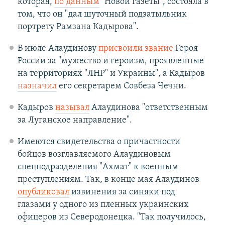
которая,
по данным
"Новой газеты", состояла в
том, что он "дал шуточный подзатыльник
портрету Рамзана Кадырова".
В июле Алаудинову
присвоили звание
Героя
России за "мужество и героизм, проявленные
на территориях "ЛНР" и Украины", а Кадыров
назначил
его секретарем Совбеза Чечни.
Кадыров
называл
Алаудинова "ответственным
за Луганское направление".
Имеются свидетельства о причастности
бойцов возглавляемого Алаудиновым
спецподразделения "Ахмат" к военным
преступлениям. Так, в конце мая Алаудинов
опубликовал
извинения за синяки под
глазами у одного из пленных украинских
офицеров из Северодонецка. "Так получилось,