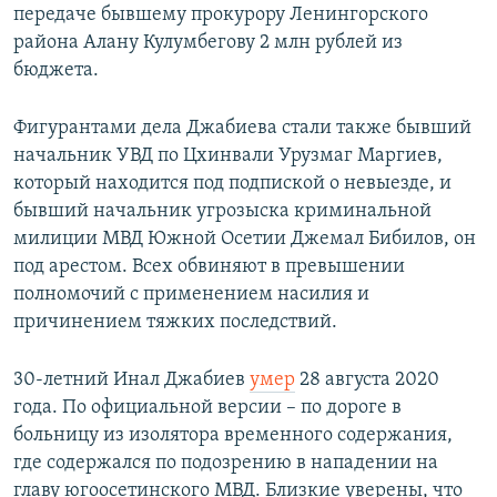
передаче бывшему прокурору Ленингорского
района Алану Кулумбегову 2 млн рублей из
бюджета.
Фигурантами дела Джабиева стали также бывший
начальник УВД по Цхинвали Урузмаг Маргиев,
который находится под подпиской о невыезде, и
бывший начальник угрозыска криминальной
милиции МВД Южной Осетии Джемал Бибилов, он
под арестом. Всех обвиняют в превышении
полномочий с применением насилия и
причинением тяжких последствий.
30-летний Инал Джабиев
умер
28 августа 2020
года. По официальной версии – по дороге в
больницу из изолятора временного содержания,
где содержался по подозрению в нападении на
главу югоосетинского МВД. Близкие уверены, что