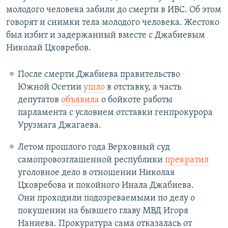
молодого человека забили до смерти в ИВС. Об этом
говорят и снимки тела молодого человека. Жестоко
был избит и задержанный вместе с Джабиевым
Николай Цховребов.
После смерти Джабиева правительство
Южной Осетии
ушло
в отставку, а часть
депутатов
объявила
о бойкоте работы
парламента с условием отставки генпрокурора
Урузмага Джагаева.
Летом прошлого года Верховный суд
самопровозглашенной республики
прекратил
уголовное дело в отношении Николая
Цховребова и покойного Инала Джабиева.
Они проходили подозреваемыми по делу о
покушении на бывшего главу МВД Игоря
Наниева. Прокуратура сама отказалась от