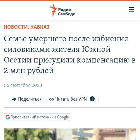
Ссылки
для
упрощенного
НОВОСТИ. КАВКАЗ
ПРОГРАММЫ
доступа
Семье умершего после избиения
ПОДКАСТЫ
Вернуться
силовиками жителя Южной
к
АВТОРСКИЕ ПРОЕКТЫ
Осетии присудили компенсацию в
основному
ЦИТАТЫ СВОБОДЫ
содержанию
2 млн рублей
Вернутся
МНЕНИЯ
к
05 сентября 2023
КУЛЬТУРА
главной
Поделиться
Читать без VPN
навигации
IDEL.РЕАЛИИ
Вернутся
КАВКАЗ.РЕАЛИИ
к
Приоритетный источник в Google
СЕВЕР.РЕАЛИИ
поиску
СИБИРЬ.РЕАЛИИ