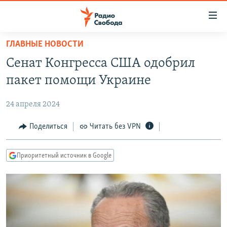
Ссылки
для
упрощенного
ГЛАВНЫЕ НОВОСТИ
ПРОГРАММЫ
доступа
Сенат Конгресса США одобрил
ПОДКАСТЫ
Вернуться
пакет помощи Украине
к
АВТОРСКИЕ ПРОЕКТЫ
основному
24 апреля 2024
ЦИТАТЫ СВОБОДЫ
содержанию
Вернутся
МНЕНИЯ
Поделиться
Читать без VPN
к
КУЛЬТУРА
главной
Приоритетный источник в Google
навигации
IDEL.РЕАЛИИ
Вернутся
КАВКАЗ.РЕАЛИИ
к
СЕВЕР.РЕАЛИИ
поиску
СИБИРЬ.РЕАЛИИ