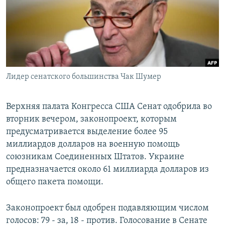
РАСПИСАНИЕ ВЕЩАНИЯ
ПОДПИШИТЕСЬ НА РАССЫЛКУ
СОЦИАЛЬНЫЕ СЕТИ
Лидер сенатского большинства Чак Шумер
Верхняя палата Конгресса США Сенат одобрила во
вторник вечером, законопроект, которым
Все сайты РСЕ/РС
предусматривается выделение более 95
миллиардов долларов на военную помощь
союзникам Соединенных Штатов. Украине
предназначается около 61 миллиарда долларов из
общего пакета помощи.
Законопроект был одобрен подавляющим числом
голосов: 79 - за, 18 - против. Голосование в Сенате