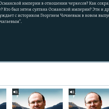
Османской империи в отношении черкесов? Как сохра
YouTube
де? Кто был зятем султана Османской империи? Эти и д
уждает с историком Георгием Чочиевым в новом выпу
ачагаевым".
Подписаться