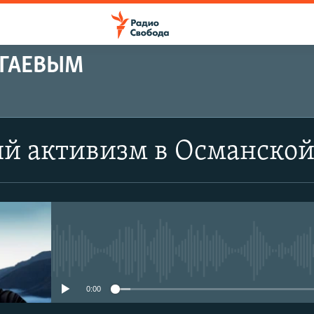
АГАЕВЫМ
ПОДПИСАТЬСЯ
ий активизм в Османско
Apple Podcasts
Spotify
CastBox
No media source currently avail
0:00
Podcast Addict