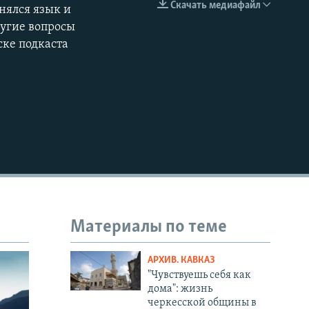
Скачать медиафайл
нялся язык и
EMBED
ругие вопросы
ске подкаста
Материалы по теме
АРХИВ. КАВКАЗ
"Чувствуешь себя как
дома": жизнь
черкесской общины в