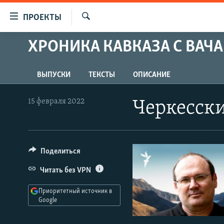
Ссылки
ПРОЕКТЫ
для
Искать
упрощенного
ХРОНИКА КАВКАЗА С ВАЧ
ПРОГРАММЫ
доступа
ПОДКАСТЫ
Вернуться
ВЫПУСКИ
ТЕКСТЫ
ОПИСАНИЕ
АВТОРСКИЕ ПРОЕКТЫ
к
основному
ЦИТАТЫ СВОБОДЫ
15 февраля 2022
Черкесск
содержанию
МНЕНИЯ
Вернутся
КУЛЬТУРА
к
главной
Поделиться
IDEL.РЕАЛИИ
навигации
КАВКАЗ.РЕАЛИИ
Читать без VPN
Вернутся
к
СЕВЕР.РЕАЛИИ
Приоритетный источник в
поиску
Google
СИБИРЬ.РЕАЛИИ