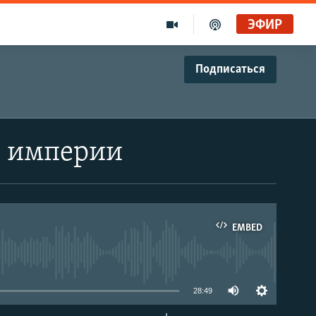
ЭФИР
Подписаться
й империи
EMBED
able
28:49