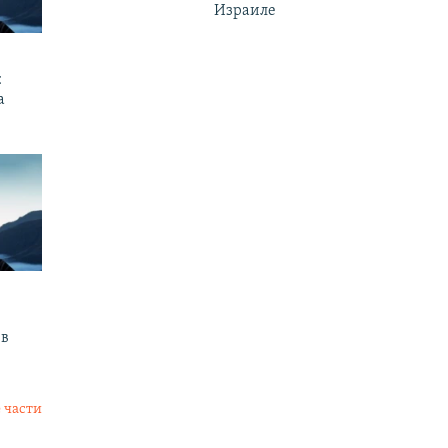
Израиле
:
а
ев
 части