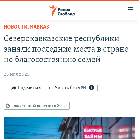
Ссылки
для
упрощенного
НОВОСТИ. КАВКАЗ
ПРОГРАММЫ
доступа
Северокавказские республики
ПОДКАСТЫ
Вернуться
заняли последние места в стране
к
АВТОРСКИЕ ПРОЕКТЫ
по благосостоянию семей
основному
ЦИТАТЫ СВОБОДЫ
содержанию
26 мая 2025
Вернутся
МНЕНИЯ
к
Поделиться
Читать без VPN
КУЛЬТУРА
главной
навигации
IDEL.РЕАЛИИ
Приоритетный источник в Google
Вернутся
КАВКАЗ.РЕАЛИИ
к
СЕВЕР.РЕАЛИИ
поиску
СИБИРЬ.РЕАЛИИ