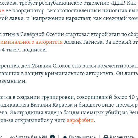
ехсаева требует республиканское отделение ЛДПР. Как
ке
ее координатор, высокопоставленный чиновник выс
ной лавке, и "напряжение нарастает, как снежный ком
 этим в Северной Осетии стартовал второй этап по сб
иминального авторитета
Аслана Гагиева. За первый э
 4 тысяч подписей.
ренних дел Михаил Скоков отказался комментироват
пающих в защиту криминального авторитета. Он лишь
разумными.
яется в создании группировки, совершившей более 40 у
ладикавказа Виталия Караева и бывшего вице-премьер
ева. Экстрадиция лидера банды наемных убийц из Ве
 из‐за открывшейся у него
аэрофобии
.
ся
Читать без VPN
Подпишитесь
Распечатать