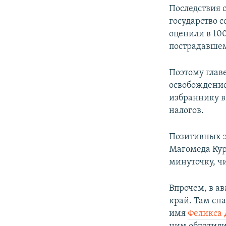
Последствия 
государство 
оценили в 100
пострадавшему
Поэтому главе
освобождение
избраннику в
налогов.
Позитивных э
Магомеда Кур
минуточку, чи
Впрочем, в а
край. Там сн
имя
Феликса