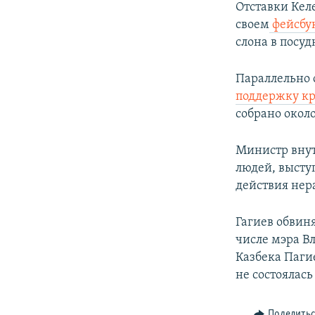
Отставки Кел
своем
фейсбу
слона в посуд
Параллельно с
поддержку кр
собрано около
Министр внут
людей, высту
действия не
Гагиев обвин
числе мэра В
Казбека Паги
не состоялась
Поделить