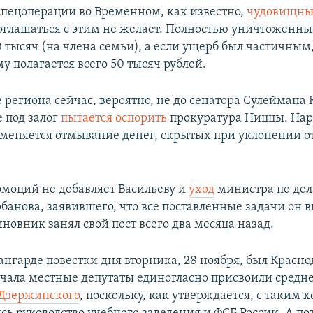
спецоперации во Временном, как известно,
чудовищн
соглашаться с этим не желает. Полностью уничтоженны
 тысяч (на члена семьи), а если ущерб был частичным,
 полагается всего 50 тысяч рублей.
 региона сейчас, вероятно, не до сенатора Сулеймана 
 под залог
пытается оспорить
прокуратура Ниццы. На
меняется отмывание денег, скрытых при уклонении о
моций не добавляет Васильеву и
уход
министра по де
банова, заявившего, что все поставленные задачи он 
новник занял свой пост всего два месяца назад.
вангарде повестки дня вторника, 28 ноября, был Красн
ачала местные депутаты единогласно присвоили средн
 Дзержинского
, поскольку, как утверждается, с таким 