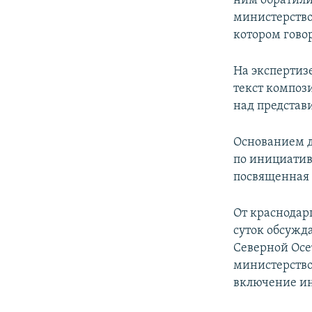
ним обратили
министерство
котором гово
На экспертиз
текст композ
над представ
Основанием дл
по инициатив
посвященная 
От краснодарц
суток обсужд
Северной Осе
министерство
включение ин