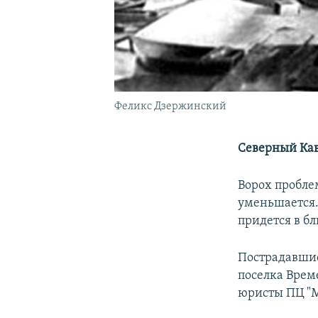
Феликс Дзержинский
Северный Кав
Ворох пробле
уменьшается.
придется в б
Пострадавшие
поселка Вре
юристы ПЦ "М