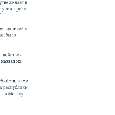
 утверждает в
тупил в роли
".
ору подписей
в
тап было
ь действия
 назвал их
бийств, в том
а республики
ны в Москву