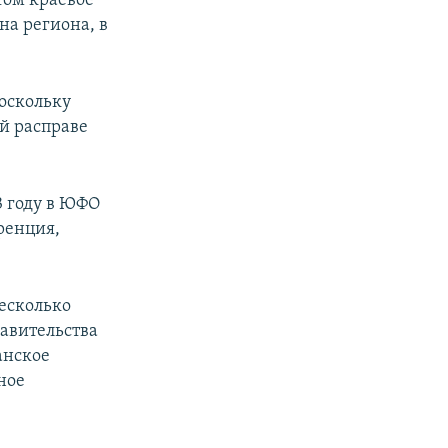
том краевое
на региона, в
поскольку
й расправе
3 году в ЮФО
ренция,
несколько
равительства
анское
ное