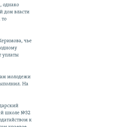
ы
, однако
й дом власти
 то
Керимова, чье
родному
т уплаты
лам молодежи
выполнил. На
одарский
ей школе №32
ходатайством к