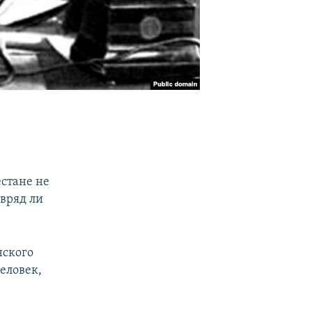
стане не
 вряд ли
нского
человек,