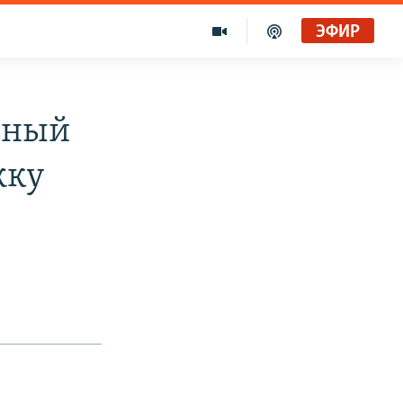
ЭФИР
тный
жку