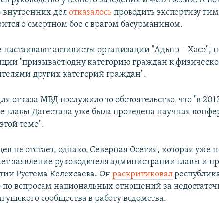
сь руководство учебного заведения и ФСБ России. А по
 внутренних дел
отказалось
проводить экспертизу гим
рится о смертном бое с врагом басурманином.
е настаивают активисты организации "Адыгэ – Хасэ", 
иции "призывает одну категорию граждан к физическо
ителями других категорий граждан".
я отказа МВД послужило то обстоятельство, что "в 201
е главы Дагестана уже была проведена научная конфе
этой теме".
ев не отстает, однако, Северная Осетия, которая уже 
ает заявление руководителя администрации главы и п
тии Рустема Келехсаева. Он
раскритиковал
республик
 по вопросам национальных отношений за недостаточ
гушского сообщества в работу ведомства.