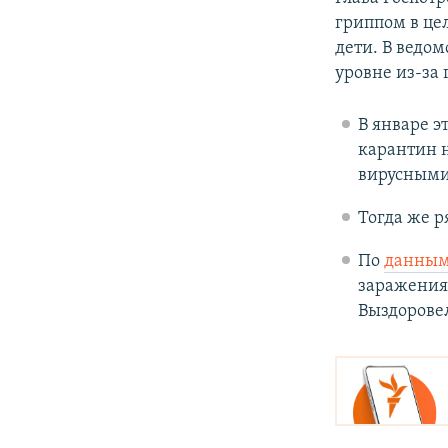
гриппом в це
дети. В ведо
уровне из-за
В январе э
карантин н
вирусными
Тогда же 
По
данны
заражения 
Выздоровел