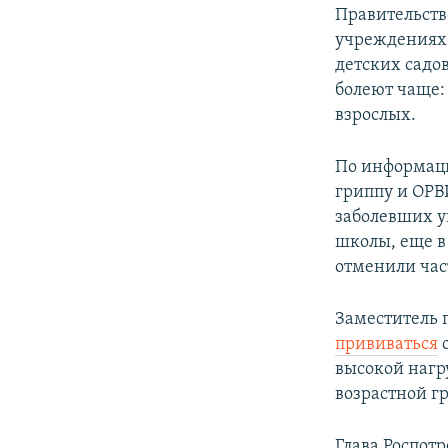
Правительств
учреждениях 
детских садо
болеют чаще: 
взрослых.
По информаци
гриппу и ОРВ
заболевших у
школы, еще в
отменили час
Заместитель 
прививаться
о
высокой нагр
возрастной гр
Глава Роспот