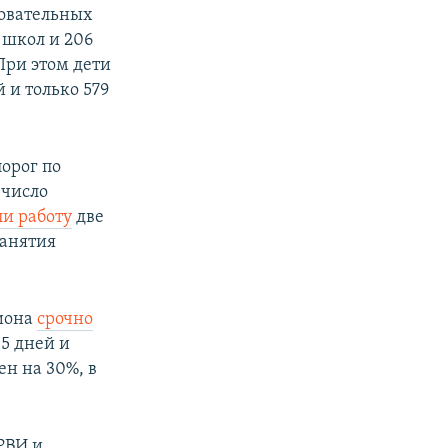
зовательных
 школ и 206
При этом дети
 и только 579
орог по
 число
ли работу
две
занятия
гиона
срочно
-5 дней и
н на 30%, в
РВИ и