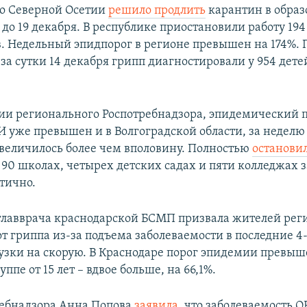
о Северной Осетии
решило продлить
карантин в обра
до 19 декабря. В республике приостановили работу 194
в. Недельный эпидпорог в регионе превышен на 174%. 
за сутки 14 декабря грипп диагностировали у 954 детей
и регионального Роспотребнадзора, эпидемический п
И уже превышен и в Волгоградской области, за неделю
величилось более чем вполовину. Полностью
останови
 90 школах, четырех детских садах и пяти колледжах 
тично.
главврача краснодарской БСМП призвала жителей ре
т гриппа из-за подъема заболеваемости в последние 4
узки на скорую. В Краснодаре порог эпидемии превыше
уппе от 15 лет – вдвое больше, на 66,1%.
ребнадзора Анна Попова
заявила,
что заболеваемость О