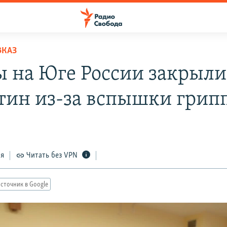
ВКАЗ
 на Юге России закрыли
тин из-за вспышки грип
2
ся
Читать без VPN
сточник в Google