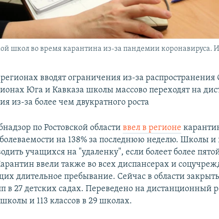
кой школ во время карантина из-за пандемии коронавируса. 
 регионах вводят ограничения из-за распространения
егионах Юга и Кавказа школы массово переходят на д
ия из-за более чем двукратного роста
бнадзор по Ростовской области
ввел в регионе
карантин
заболеваемости на 138% за последнюю неделю. Школы и
одить учащихся на "удаленку", если болеет более пятой
Карантин ввели также во всех диспансерах и соцучреж
их длительное пребывание. Сейчас в области закрыты
упп в 27 детских садах. Переведено на дистанционный
школы и 113 классов в 29 школах.