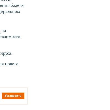
венно болеют
едеральном
и
на
леваемости
ируса.
ая нового
Установить