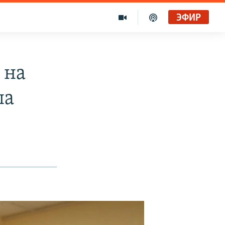
ЭФИР
 на
па