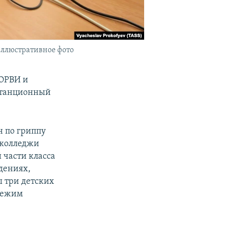
Иллюстративное фото
 ОРВИ и
истанционный
 по гриппу
 колледжи
 части класса
дениях,
 три детских
 режим