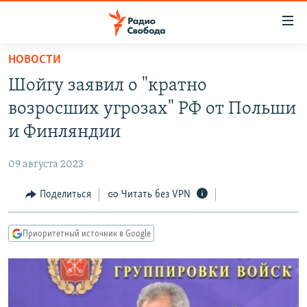
Ссылки
для
упрощенного
НОВОСТИ
ПРОГРАММЫ
доступа
Шойгу заявил о "кратно
ПОДКАСТЫ
Вернуться
возросших угрозах" РФ от Польши
к
АВТОРСКИЕ ПРОЕКТЫ
и Финляндии
основному
ЦИТАТЫ СВОБОДЫ
содержанию
09 августа 2023
Вернутся
МНЕНИЯ
к
Поделиться
Читать без VPN
КУЛЬТУРА
главной
навигации
IDEL.РЕАЛИИ
Приоритетный источник в Google
Вернутся
КАВКАЗ.РЕАЛИИ
к
СЕВЕР.РЕАЛИИ
поиску
СИБИРЬ.РЕАЛИИ