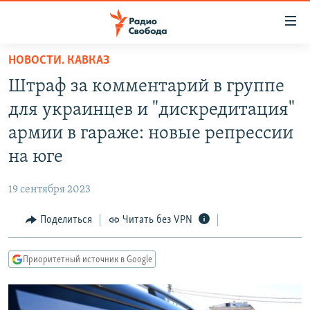
Ссылки
для
упрощенного
НОВОСТИ. КАВКАЗ
ПРОГРАММЫ
доступа
Штраф за комментарий в группе
ПОДКАСТЫ
Вернуться
для украинцев и "дискредитация"
к
АВТОРСКИЕ ПРОЕКТЫ
армии в гараже: новые репрессии
основному
ЦИТАТЫ СВОБОДЫ
содержанию
на юге
Вернутся
МНЕНИЯ
к
19 сентября 2023
КУЛЬТУРА
главной
Поделиться
Читать без VPN
навигации
IDEL.РЕАЛИИ
Вернутся
КАВКАЗ.РЕАЛИИ
к
Приоритетный источник в Google
СЕВЕР.РЕАЛИИ
поиску
СИБИРЬ.РЕАЛИИ