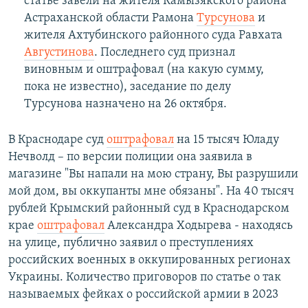
статье завели на жителя Камызякского района
Астраханской области Рамона
Турсунова
и
жителя Ахтубинского районного суда Равхата
Августинова
. Последнего суд признал
виновным и оштрафовал (на какую сумму,
пока не известно), заседание по делу
Турсунова назначено на 26 октября.
В Краснодаре суд
оштрафовал
на 15 тысяч Юладу
Нечволд – по версии полиции она заявила в
магазине "Вы напали на мою страну, Вы разрушили
мой дом, вы оккупанты мне обязаны". На 40 тысяч
рублей Крымский районный суд в Краснодарском
крае
оштрафовал
Александра Ходырева - находясь
на улице, публично заявил о преступлениях
российских военных в оккупированных регионах
Украины. Количество приговоров по статье о так
называемых фейках о российской армии в 2023