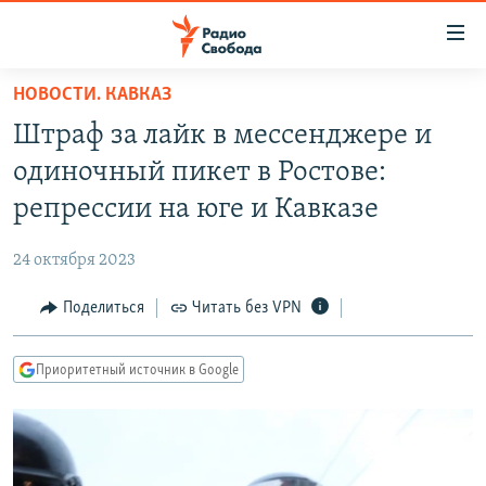
Ссылки
для
упрощенного
НОВОСТИ. КАВКАЗ
ПРОГРАММЫ
доступа
Штраф за лайк в мессенджере и
ПОДКАСТЫ
Вернуться
одиночный пикет в Ростове:
к
АВТОРСКИЕ ПРОЕКТЫ
репрессии на юге и Кавказе
основному
ЦИТАТЫ СВОБОДЫ
содержанию
24 октября 2023
Вернутся
МНЕНИЯ
к
Поделиться
Читать без VPN
КУЛЬТУРА
главной
навигации
IDEL.РЕАЛИИ
Приоритетный источник в Google
Вернутся
КАВКАЗ.РЕАЛИИ
к
СЕВЕР.РЕАЛИИ
поиску
СИБИРЬ.РЕАЛИИ