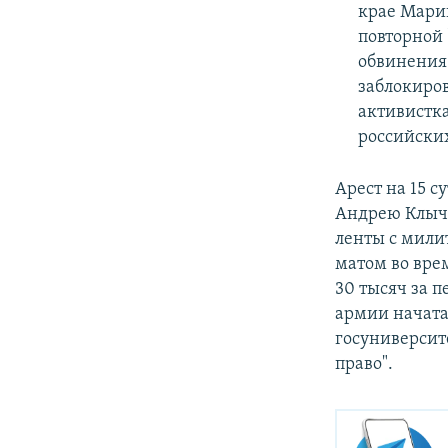
крае Мари
повторной 
обвинения 
заблокиров
активистка
российских
Арест на 15 с
Андрею Клычн
ленты с милит
матом во вре
30 тысяч за п
армии начата
госуниверсит
право".