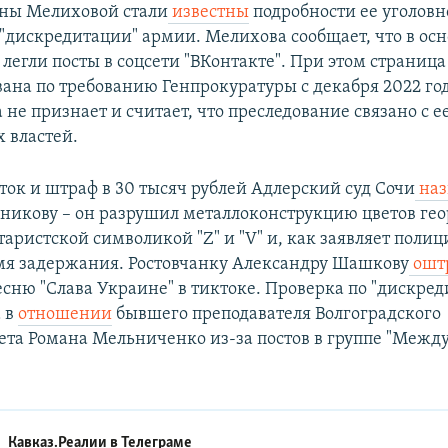
ны Мелиховой стали
известны
подробности ее уголовно
"дискредитации" армии. Мелихова сообщает, что в осн
легли посты в соцсети "ВКонтакте". При этом страниц
ана по требованию Генпрокуратуры с декабря 2022 год
 не признает и считает, что преследование связано с 
 властей.
уток и штраф в 30 тысяч рублей Адлерский суд Сочи
наз
икову – он разрушил металлоконструкцию цветов ге
аристской символикой "Z" и "V" и, как заявляет полиц
мя задержания. Ростовчанку Александру Шашкову
ошт
есню "Слава Украине" в тиктоке. Проверка по "дискре
 в
отношении
бывшего преподавателя Волгоградского
ета Романа Мельниченко из-за постов в группе "Межд
Кавказ.Реалии в
Телеграме