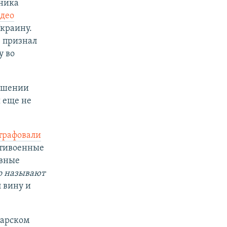
тника
део
краину.
в признал
у во
ношении
 еще не
рафовали
нтивоенные
ивные
о называют
л вину и
дарском