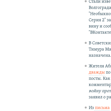
Стали изв
Волгограда
"Необыкно
Серия 2" з
вину и соо
"ВКонтакте
В Советски
Тимура Мак
назначена
Жителя Аб
дважды
по
посты. Как
комментари
войну прот
заявил о р
Из
письма