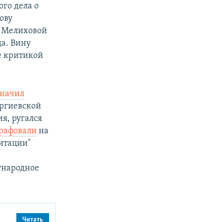
го дела о
ову
а Мелиховой
а. Вину
ее критикой
начил
оргиевской
ия, ругался
рафовали
на
дитации"
ународное
Читать