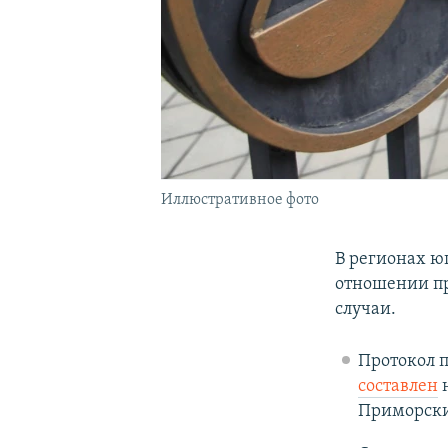
Иллюстративное фото
В регионах ю
отношении пр
случаи.
Протокол п
составлен
н
Приморский