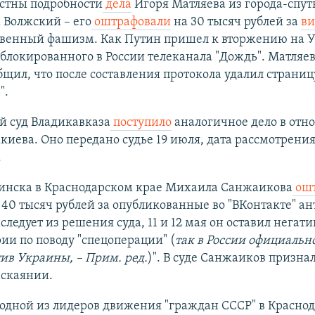
естны подробности
дела
Игоря Матляева из города-спу
 Волжский – его
оштрафовали
на 30 тысяч рублей за
ви
венный фашизм. Как Путин пришел к вторжению на У
аблокированного в России телеканала "Дождь". Матляе
бщил, что после составления протокола удалил страниц
".
й суд Владикавказа
поступило
аналогичное дело в от
иева. Оно передано судье 19 июля, дата рассмотрения
.
инска в Краснодарском крае Михаила Санжаикова
ошт
 40 тысяч рублей за опубликованные во "ВКонтакте" а
 следует из решения суда, 11 и 12 мая он оставил негат
и по поводу "спецоперации" (
так в России официальн
ив Украины, – Прим. ред.
)". В суде Санжаиков призна
аскаянии.
одной из лидеров движения "граждан СССР" в Красно