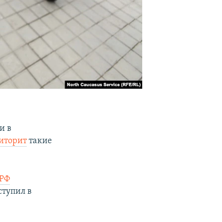
и в
иторит
такие
РФ
ступил в