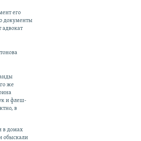
мент его
то документы
т адвокат
тонова
манды
ого же
ерина
ук и флеш-
ктно, в
и в домах
и обыскали