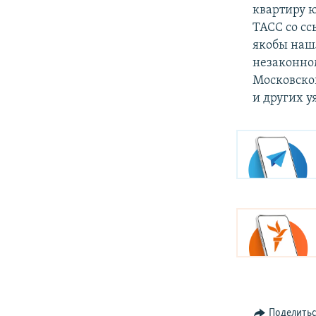
квартиру 
ТАСС со сс
якобы нашл
незаконно
Московско
и других у
Поделить