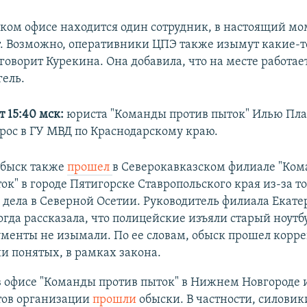
ском офисе находится один сотрудник, в настоящий мо
 Возможно, оперативники ЦПЭ также изымут какие-
 говорит Курекина. Она добавила, что на месте работае
гель.
 15:40 мск:
юриста "Команды против пыток" Илью Пла
прос в ГУ МВД по Краснодарскому краю.
обыск также
прошел
в Северокавказском филиале "Ко
ок" в городе Пятигорске Ставропольского края из-за т
 дела в Северной Осетии. Руководитель филиала Екат
огда рассказала, что полицейские изъяли старый ноутб
ументы не изымали. По ее словам, обыск прошел корре
и понятых, в рамках закона.
в офисе "Команды против пыток" в Нижнем Новгороде 
тов организации
прошли
обыски. В частности, силовик