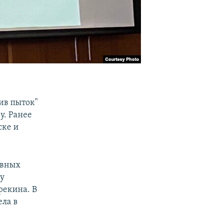
ив пыток"
у. Ранее
ске и
ивных
ту
рекина. В
ела в