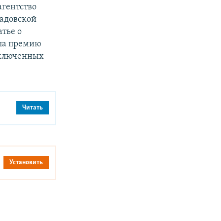
агентство
Садовской
атье о
ила премию
аключенных
Читать
Установить