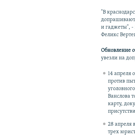
"В краснодар
допрашивают.
и гаджеты", -
Феликс Верте
Обновление от
увезли на до
14 апреля 
против пыт
уголовного
Ванслова т
карту, док
присутстви
28 апреля 
трех юрис