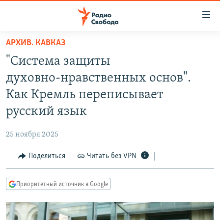
Ссылки
для
упрощенного
АРХИВ. КАВКАЗ
ПРОГРАММЫ
доступа
"Система защиты
ПОДКАСТЫ
Вернуться
духовно‑нравственных основ".
к
АВТОРСКИЕ ПРОЕКТЫ
Как Кремль переписывает
основному
ЦИТАТЫ СВОБОДЫ
содержанию
русский язык
Вернутся
МНЕНИЯ
к
25 ноября 2025
КУЛЬТУРА
главной
Поделиться
Читать без VPN
навигации
IDEL.РЕАЛИИ
Вернутся
КАВКАЗ.РЕАЛИИ
к
Приоритетный источник в Google
СЕВЕР.РЕАЛИИ
поиску
СИБИРЬ.РЕАЛИИ