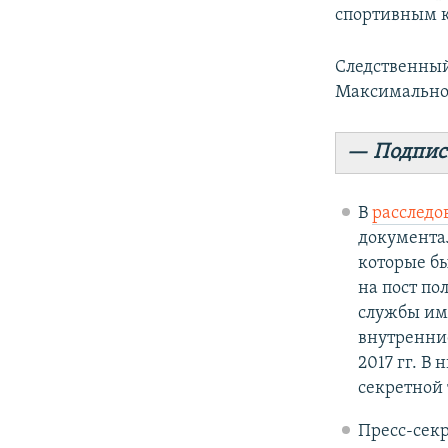
спортивным к
Следственный
Максимальное
— Подпис
В
расследо
документа
которые бы
на пост по
службы им
внутренние
2017 гг. В
секретной 
Пресс-сек