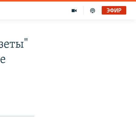
ЭФИР
зеты"
е