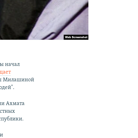
вы начал
щает
ы Милашиной
юдей".
ни Ахмата
естных
спублики.
ли