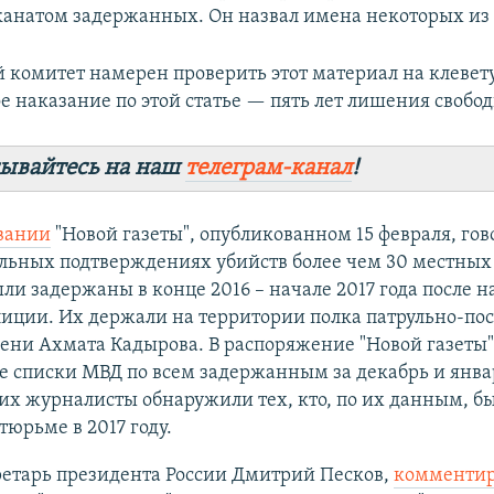
анатом задержанных. Он назвал имена некоторых из 
 комитет намерен проверить этот материал на клевету
 наказание по этой статье — пять лет лишения свобод
ывайтесь на наш
телеграм-канал
!
вании
"Новой газеты", опубликованном 15 февраля, гов
льных подтверждениях убийств более чем 30 местных
ли задержаны в конце 2016 – начале 2017 года после 
лиции. Их держали на территории полка патрульно-по
ени Ахмата Кадырова. В распоряжение "Новой газеты"
 списки МВД по всем задержанным за декабрь и янва
 них журналисты обнаружили тех, кто, по их данным, б
тюрьме в 2017 году.
ретарь президента России Дмитрий Песков,
комментир