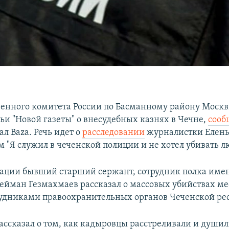
венного комитета России по Басманному району Моск
ьи "Новой газеты" о внесудебных казнях в Чечне, ​
сооб
л Baza. Речь идет о
расследовании
журналистки Елен
м "Я служил в чеченской полиции и не хотел убивать л
кации бывший старший сержант, сотрудник полка име
ейман Гезмахмаев рассказал о массовых убийствах м
удниками правоохранительных органов Чеченской ре
ассказал о том, как кадыровцы расстреливали и души