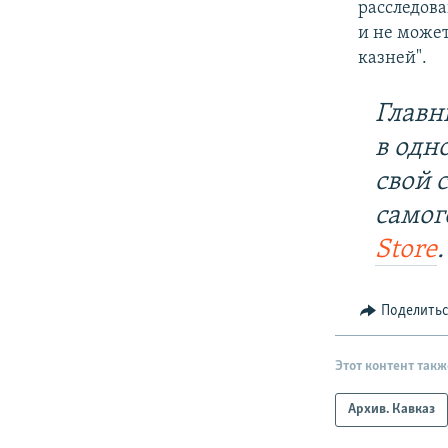
расследова
и не может
казней".
Главн
в одн
свой 
самог
Store
.
Поделить
Этот контент такж
Архив. Кавказ