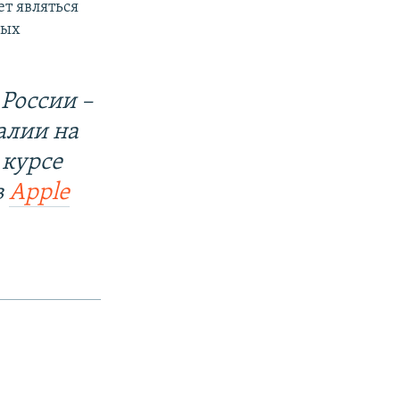
ет являться
ных
России –
алии на
 курсе
в
Apple