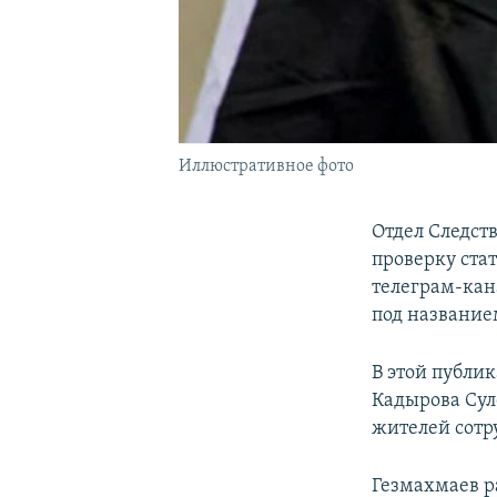
Иллюстративное фото
Отдел Следст
проверку стат
телеграм-кана
под название
В этой публи
Кадырова Сул
жителей сотр
Гезмахмаев р