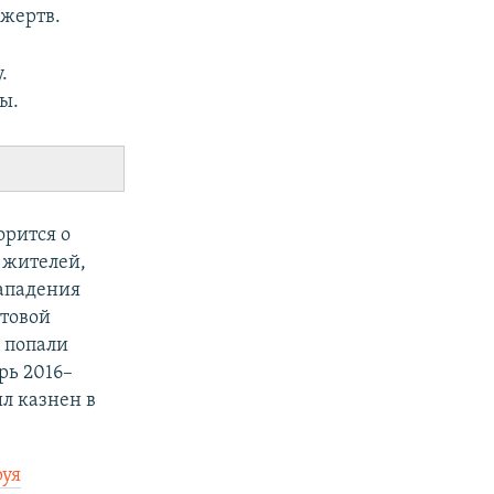
жертв.
.
ы.
орится о
 жителей,
нападения
стовой
 попали
рь 2016–
ыл казнен в
уя