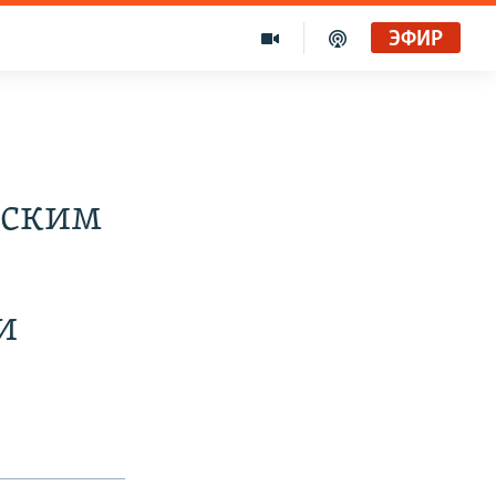
ЭФИР
нским
и