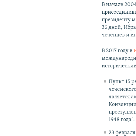
В начале 2004
присоединивш
президенту м
36 дней, Ибр
чеченцев и и
В 2017 году в
международны
исторический
Пункт 15 р
чеченского
является а
Конвенции
преступле
1948 года".
23 февраля