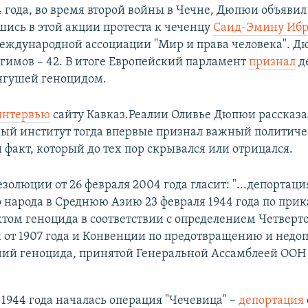
 года, во время второй войны в Чечне, Дюпюи объявил 
ись в этой акции протеста к чеченцу
Саид-Эмину Ибр
еждународной ассоциации "Мир и права человека". Д
агимов – 42. В итоге Европейский парламент
признал
д
нгушей геноцидом.
интервью
сайту Кавказ.Реалии Оливье Дюпюи рассказал
й институт тогда впервые признал важный политиче
 факт, который до тех пор скрывался или отрицался.
езолюции от 26 февраля 2004 года гласит: "...депортаци
 народа в Среднюю Азию 23 февраля 1944 года по прик
ктом геноцида в соответствии с определением Четверт
 от 1907 года и Конвенции по предотвращению и нед
ний геноцида, принятой Генеральной Ассамблеей ООН 
 1944 года началась операция "Чечевица" –
депортация