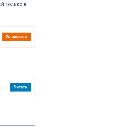
й только в
Установить
Читать