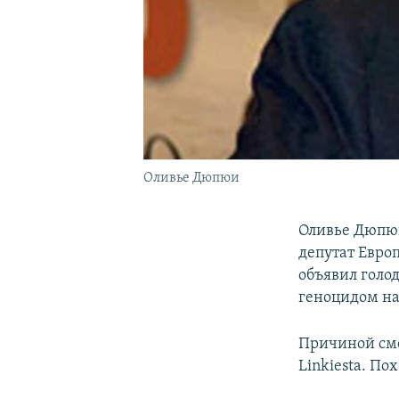
Оливье Дюпюи
Оливье Дюпюи
депутат Европ
объявил голо
геноцидом на
Причиной сме
Linkiesta. П