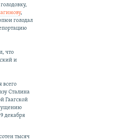
голодовку,
агимову
,
юпюи голодал
епортацию
, что
ский и
я всего
азу Сталина
ой Гаагской
опущению
9 декабря
сотен тысяч