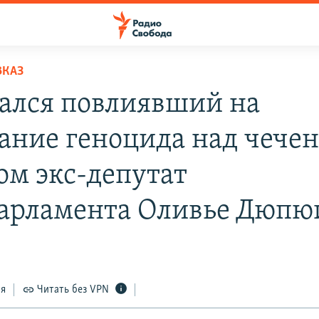
ВКАЗ
ался повлиявший на
ание геноцида над чече
ом экс-депутат
арламента Оливье Дюпю
ся
Читать без VPN