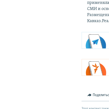
применяла
СМИ и осно
Размещени
Кавказ.Реа
Поделить
Этот контент такж