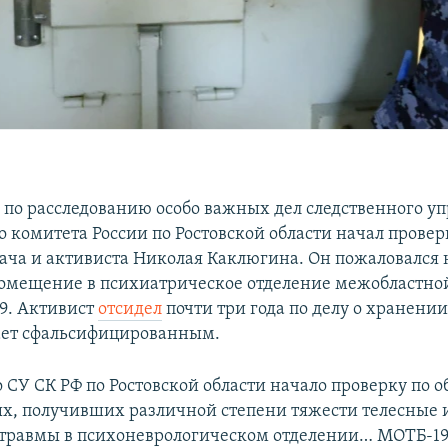
 по расследованию особо важных дел следственного у
о комитета России по Ростовской области начал провер
ача и активиста Николая Каклюгина. Он пожаловался 
омещение в психиатрическое отделение межобластн
9. Активист
отсидел
почти три года по делу о хранени
ает сфальсифицированным.
то СУ СК РФ по Ростовской области начало проверку по
х, получивших различной степени тяжести телесные 
травмы в психоневрологическом отделении… МОТБ-19.