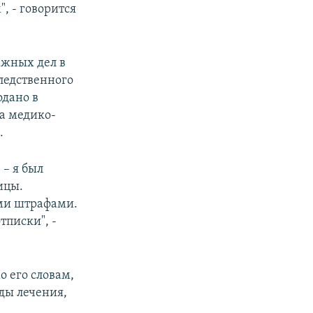
, - говорится
ажных дел в
следственного
одано в
а медико-
.
 – я был
ицы.
ми штрафами.
тписки", -
о его словам,
ды лечения,