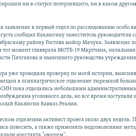
опрошен ни в статусе потерпевшего, ни в каком другом"
и заявление в первый отдел по расследованию особо в
августа сообщил Каклюгину заместитель руководителя 
тябрьскому району Ростова майор Мачуха. Заявление п
 тот момент главврача МОТБ-19 Мкртчяна, начальник
асти Пачганова и нынешнего руководства учреждения
ура уже проводила проверку по моей истории, выяснив
мещен в психиатрическое отделение тюремной больн
ФСИН пока отделались небольшими административны
озбуждения уголовного дела, но все время поступали о
колай Каклюгин Кавказ.Реалии.
ском отделении активист провел около двух недель. П
лись повесить, а также применить недозволенные мето
делали арестанта "овощем".