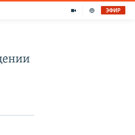
ЭФИР
щении