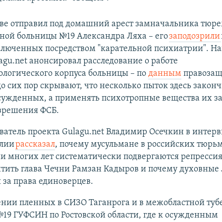
тове отправил под домашний арест замначальника тюр
ной больницы №19 Александра Ляха – его
заподозрили
ключенных посредством "карательной психиатрии". Н
agu.net анонсировал расследование о работе
ологического корпуса больницы – по
данным
правозащ
о сих пор скрывают, что несколько пыток здесь закон
сужденных, а применять психотропные вещества их за
азрешения ФСБ.
ватель проекта Gulagu.net Владимир Осечкин в интер
алии
рассказал
, почему мусульмане в российских тюрь
и многих лет систематически подвергаются репресси
тить глава Чечни Рамзан Кадыров и почему духовные
 за права единоверцев.
ении пленных в СИЗО Таганрога и в межобластной туб
19 ГУФСИН по Ростовской области, где к осужденным