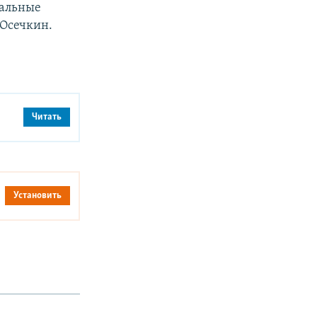
нальные
 Осечкин.
Читать
Установить