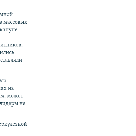
емной
в массовых
акануне
итников,
чились
ставляли
вью
мах на
ям, может
 лидеры не
еркулезной