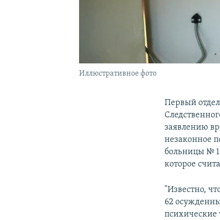
Иллюстративное фото
Первый отдел
Следственног
заявлению вр
незаконное п
больницы № 1
которое счит
"Известно, ч
62 осужденны
психические 