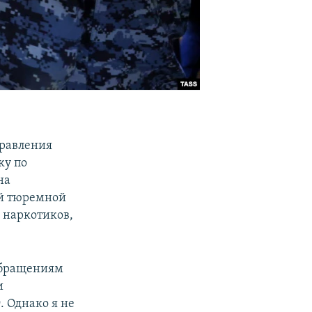
правления
ку по
на
ой тюремной
и наркотиков,
 обращениям
и
 Однако я не