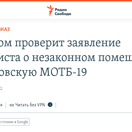
ВКАЗ
ом проверит заявление
иста о незаконном поме
товскую МОТБ-19
22
ся
Читать без VPN
сточник в Google