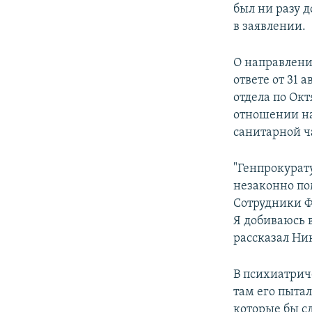
был ни разу д
в заявлении.
О направлени
ответе от 31 
отдела по Ок
отношении на
санитарной ч
"Генпрокурат
незаконно по
Сотрудники 
Я добиваюсь в
рассказал Ни
В психиатриче
там его пыта
которые бы с