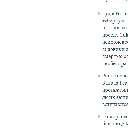
Суд в Рос
туберкулез
пытках за
проект Gul
психоневр
силовики д
смертью о
якобы с р
Ранее осно
Кавказ.Ре
протяжени
ли их защи
вступаются
О направл
больнице №