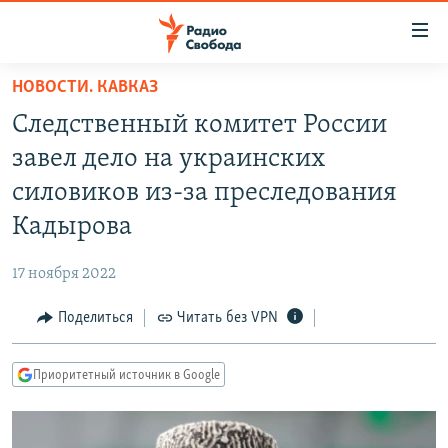
Ссылки
для
упрощенного
НОВОСТИ. КАВКАЗ
ПРОГРАММЫ
доступа
Следственный комитет России
ПОДКАСТЫ
Вернуться
завел дело на украинских
к
АВТОРСКИЕ ПРОЕКТЫ
силовиков из-за преследования
основному
ЦИТАТЫ СВОБОДЫ
содержанию
Кадырова
Вернутся
МНЕНИЯ
к
17 ноября 2022
КУЛЬТУРА
главной
Поделиться
Читать без VPN
навигации
IDEL.РЕАЛИИ
Вернутся
КАВКАЗ.РЕАЛИИ
к
Приоритетный источник в Google
СЕВЕР.РЕАЛИИ
поиску
СИБИРЬ.РЕАЛИИ