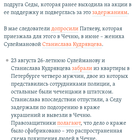
подруга Седы, которая ранее выходила на акции в
ее поддержку и подверглась за это
задержаниям
.
В мае следователи
допросили
Патяеву, которая
приезжала для этого в Чечню, в июне – жениха
Сулеймановой
Станислава Кудрявцева
.
23 августа 26-летнюю Сулейманову и
Станислава Кудрявцева
забрали
из квартиры в
Петербурге четверо мужчин, двое из которых
представились сотрудниками полиции, а
остальные были чеченцами в штатском.
Станислава впоследствии отпустили, а Седу
задержали по подозрению в краже
украшений и вывезли в Чечню.
Правозащитники
полагают
, что дело о краже
было сфабриковано – это распространенная
схема похищения людей в Чечне.