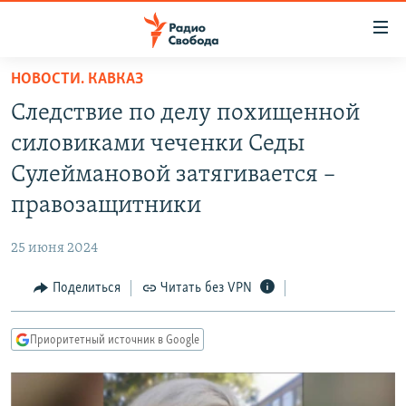
Ссылки
для
упрощенного
НОВОСТИ. КАВКАЗ
ПРОГРАММЫ
доступа
Следствие по делу похищенной
ПОДКАСТЫ
Вернуться
силовиками чеченки Седы
к
АВТОРСКИЕ ПРОЕКТЫ
Сулеймановой затягивается –
основному
ЦИТАТЫ СВОБОДЫ
содержанию
правозащитники
Вернутся
МНЕНИЯ
к
25 июня 2024
КУЛЬТУРА
главной
Поделиться
Читать без VPN
навигации
IDEL.РЕАЛИИ
Вернутся
КАВКАЗ.РЕАЛИИ
к
Приоритетный источник в Google
СЕВЕР.РЕАЛИИ
поиску
СИБИРЬ.РЕАЛИИ