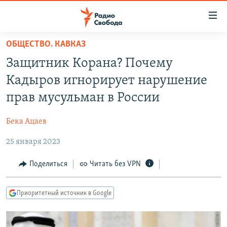
Ссылки
для
упрощенного
ОБЩЕСТВО. КАВКАЗ
ПРОГРАММЫ
доступа
Защитник Корана? Почему
ПОДКАСТЫ
Вернуться
Кадыров игнорирует нарушение
к
АВТОРСКИЕ ПРОЕКТЫ
прав мусульман в России
основному
ЦИТАТЫ СВОБОДЫ
содержанию
Бека Ацаев
Вернутся
МНЕНИЯ
к
25 января 2023
КУЛЬТУРА
главной
навигации
IDEL.РЕАЛИИ
Поделиться
Читать без VPN
Вернутся
КАВКАЗ.РЕАЛИИ
к
Приоритетный источник в Google
СЕВЕР.РЕАЛИИ
поиску
СИБИРЬ.РЕАЛИИ