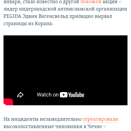
января, стало известно о другой
похожей
акции –
лидер нидерландской антиисламской организации
PEGIDA Эдвин Вагенсвельд прилюдно вырвал
страницы из Корана.
На инциденты незамедлительно
отреагировали
высокопоставленные чиновники в Чечне –