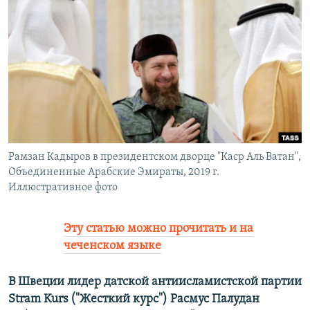
РАСПИСАНИЕ ВЕЩАНИЯ
ПОДПИШИТЕСЬ НА РАССЫЛКУ
СОЦИАЛЬНЫЕ СЕТИ
Рамзан Кадыров в президентском дворце "Каср Аль Ватан",
Все сайты РСЕ/РС
Объединенные Арабские Эмираты, 2019 г.
Иллюстративное фото
Эту статью можно прочитать и на
чеченском языке
В Швеции лидер датской антиисламистской партии
Stram Kurs ("Жесткий курс")
Расмус Палудан​