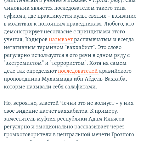
(
мистического учения в исламе. – Прим. ред.
). Сам
чиновник является последователем такого типа
суфизма, где практикуется культ святых – взывание
в молитвах к покойным праведникам. Любого, кто
демонстрирует несогласие с принципами этого
учения, Кадыров
называет
расплывчатым и всегда
негативным термином "ваххабист". Это слово
регулярно используется в его речи в одном ряду с
"экстремистом" и "террористом". Хотя на самом
деле так определяют
последователей
аравийского
проповедника Мухаммада ибн Абдель-Ваххаба,
которые называли себя салафитами.
Но, вероятно, властей Чечни это не волнует – у них
свое видение насчет ваххабитов. К примеру,
заместитель муфтия республики Адам Ильясов
регулярно и эмоционально рассказывает через
громкоговорители в центральной мечети Грозного