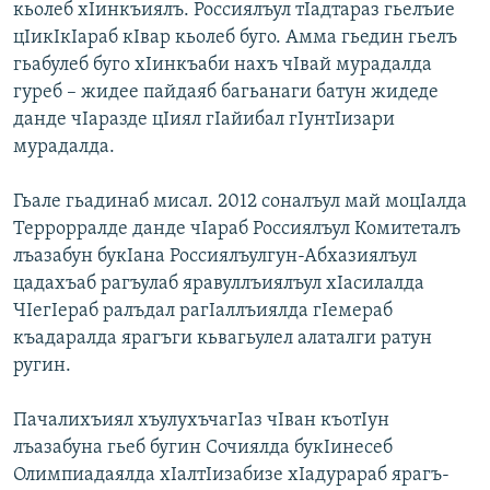
кьолеб хIинкъиялъ. Россиялъул тIадтараз гьелъие
цIикIкIараб кIвар кьолеб буго. Амма гьедин гьелъ
гьабулеб буго хIинкъаби нахъ чIвай мурадалда
гуреб – жидее пайдаяб багьанаги батун жидеде
данде чIаразде цIиял гIайибал гIунтIизари
мурадалда.
Гьале гьадинаб мисал. 2012 соналъул май моцIалда
Террорралде данде чIараб Россиялъул Комитеталъ
лъазабун букIана Россиялъулгун-Абхазиялъул
цадахъаб рагъулаб яравуллъиялъул хIасилалда
ЧIегIераб ралъдал рагIаллъиялда гIемераб
къадаралда ярагъги кьвагьулел алаталги ратун
ругин.
Пачалихъиял хъулухъчагIаз чIван къотIун
лъазабуна гьеб бугин Сочиялда букIинесеб
Олимпиадаялда хIалтIизабизе хIадурараб ярагъ-