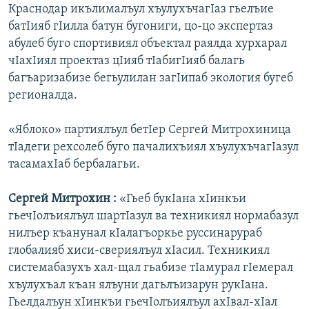
Краснодар икълималъул хъулухъчагIаз гьелъие
батIияб гIилла батун бугониги, цо-цо экспертаз
абулеб буго спортивиял объектал раялда хурхарал
чIахIиял проектаз цIияб тIабигIияб балагь
багъаризабизе бегьулилан загIипаб экология бугеб
регионалда.
«Яблоко» партиялъул бетIер Сергей Митрохиница
тIадеги рехсолеб буго пачалихъиял хъулухъчагIазул
тасамахIаб бербалагьи.
Сергей Митрохин :
«Гьеб букIана хIинкъи
гьечIолъиялъул шартIазул ва техникиял нормабазул
нилъер къанунал кIалагъоркье руссинарураб
глобалияб хиси-свериялъул хIасил. Техникиял
системабазухъ хал-щал гьабизе тIамурал гIемерал
хъулухъал къан ялъуни дагьлъизарун рукIанa.
Гьелдалъун хIинкъи гьечIолъиялъул ахIвал-хIал