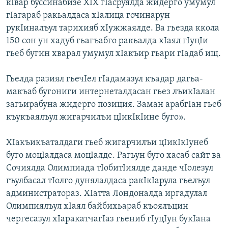
кIвар буссинабизе ХIХ гIасруялда жидерго умумул
гIагараб ракьалдаса хIалица гочинарун
рукIиналъул тарихияб хIужжаялде. Ва гьезда ккола
150 сон ун хадуб гьагъабго ракьалда хIаял гIуцIи
гьеб бугин хварал умумул хIакъир гьари гIадаб ищ.
Гьелда разиял гьечIел гIадамазул къадар дагьа-
макъаб бугониги интернеталдасан гьез лъикIалан
загьирабуна жидерго позиция. Заман арабгIан гьеб
къукъаялъул жигарчилъи цIикIкIине буго».
ХIакъикъаталдаги гьеб жигарчилъи цIикIкIунеб
буго моцIалдаса моцIалде. Рагьун буго хасаб сайт ва
Сочиялда Олимпиада тIобитIиялде данде чIолезул
гъулбасал тIолго дунялалдаса ракIкIарула гьелъул
администратораз. ХIатта Лондоналда иргадулал
Олимпиялъул хIаял байбихьараб къоялъцин
чергесазул хIаракатчагIаз гьениб гIуцIун букIана