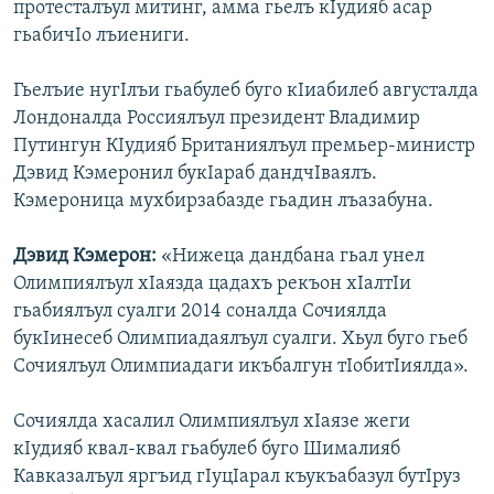
протесталъул митинг, амма гьелъ кIудияб асар
гьабичIо лъиениги.
Гьелъие нугIлъи гьабулеб буго кIиабилеб августалда
Лондоналда Россиялъул президент Владимир
Путингун КIудияб Британиялъул премьер-министр
Дэвид Кэмеронил букIараб дандчIваялъ.
Кэмероница мухбирзабазде гьадин лъазабуна.
Дэвид Кэмерон:
«Нижеца дандбана гьал унел
Олимпиялъул хIаязда цадахъ рекъон хIалтIи
гьабиялъул суалги 2014 соналда Сочиялда
букIинесеб Олимпиадаялъул суалги. Хьул буго гьеб
Сочиялъул Олимпиадаги икъбалгун тIобитIиялда».
Сочиялда хасалил Олимпиялъул хIаязе жеги
кIудияб квал-квал гьабулеб буго Шималияб
Кавказалъул яргъид гIуцIарал къукъабазул бутIруз