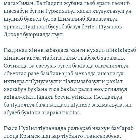
матахIилан. Ва тIадеги жубана гьеб ярагъ гьениб
щвезабун бугин Гуржиялъул хасал хъулухъазулгун
щулияб бухьен бугев Шималияб Кавказалъул
яргъид гIуцIарал бусурбабазул бетIер ГIумаров
Доккул буюриялдалъун.
Гьадинал хIинкъабаздаса чанги нухалъ цIикIкIараб
хIинкъи кьола тIабигIаталъе гьабулеб заралалъ.
Сочиялда ва сверухъ ругел бакIазда олимпиялъул
объектал разе байбихьараб мехалда инсанасул
ихтиярал цIунулезулги гIалимзабазулги рахIат
хвезабун букIана гьел бакIал ралез экологиялъул
ахIвал-хIал гIадахъ босунгутIиялъ. Гьелдалъун
бачІунелъул балагьалдаса цІунизе захІмалъула, ян
абулеб букIана хIаракатчагIаз.
Гьале НухIил тIупаналда релъараб чвахун бачIараб
лъеца Крымск шагьар тIубанго гъанкъизбуна.