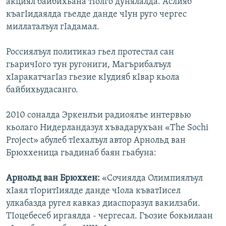
акциял байбихьана тIолго дунялалда. Аслияб
къагIидаялда гьелде данде чIун руго чергес
миллаталъул гIадамал.
Россиялъул политиказ гьел протестал сан
гьаричIого тун ругониги, Магърибалъул
хIаракатчагIаз гьезие кIудияб кIвар кьола
байбихьудасанго.
2010 соналда Эркенлъи радиоялъе интервью
кьолаго Нидерландазул хъвадарухъан «The Sochi
Project» абулеб тIехалъул автор Арнольд ван
Брюххеница гьадинаб баян гьабуна:
Арнольд ван Брюххен:
«Сочиялда Олимпиялъул
хIаял тIоритIиялде данде чIола къватIисел
улкабазда ругел кавказ диаспоразул вакилзаби.
ТIоцебесеб иргаялда - чергесал. Гъозие бокьилаан