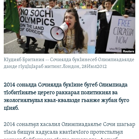
РАСПИСАНИЕ ВЕЩАНИЯ
ПОДПИШИТЕСЬ НА РАССЫЛКУ
СОЦИАЛЬНЫЕ СЕТИ
КIудияб Британия -- Сочиялда букIинесеб Олимпиадаялде
данде гIуцIцIараб митинг.Лондон, 28Июл2012
Все сайты РСЕ/РС
2014 соналда Сочиялда букIине бугеб Олимпиада
тIобитIиялъе церего раккарал политикиял ва
экологиялъулал квал-квалазде гьанже жубан буго
цIияб.
2014 соналъул хасалил Олимпиадаялъе Сочи шагьар
тIаса бищун хадусала кватIичIого протесталъул