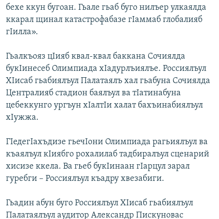
бехе ккун бугоан. Гьале гьаб буго нилъер улкаялда
ккарал щинал катастрофабазе гIаммаб глобалияб
гIилла».
Гьалкъояз цIияб квал-квал баккана Сочиялда
букIинесеб Олимпиада хIадурлъиялъе. Россиялъул
ХIисаб гьабиялъул Палатаялъ хал гьабуна Сочиялда
Централияб стадион баялъул ва тIатинабуна
цебеккунго ургъун хIалтIи халат бахъинабиялъул
хIужжа.
ГІедегІахъдизе гьечIони Олимпиада рагьиялъул ва
къаялъул кIиябго рохалилаб тадбиралъул сценарий
хисизе ккела. Ва гьеб букIинаан гIарцул зарал
гуребги – Россиялъул къадру хвезабиги.
Гьадин абун буго Россиялъул ХIисаб гьабиялъул
Палатаялъул аудитор Александр Пискуновас