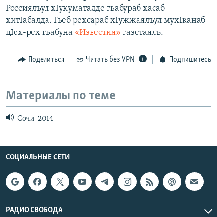
Россиялъул хIукуматалде гьабураб хасаб
хитIабалда. Гьеб рехсараб хIужжаялъул мухIканаб
цIех-рех гьабуна
«Известия»
газетаялъ.
Поделиться
Читать без VPN
Подпишитесь
Материалы по теме
Сочи-2014
СОЦИАЛЬНЫЕ СЕТИ
РАДИО СВОБОДА