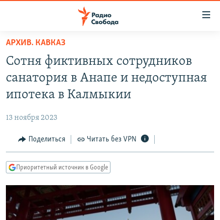
Ссылки
для
упрощенного
АРХИВ. КАВКАЗ
ПРОГРАММЫ
доступа
Сотня фиктивных сотрудников
ПОДКАСТЫ
Вернуться
санатория в Анапе и недоступная
к
АВТОРСКИЕ ПРОЕКТЫ
ипотека в Калмыкии
основному
ЦИТАТЫ СВОБОДЫ
содержанию
13 ноября 2023
Вернутся
МНЕНИЯ
к
Поделиться
Читать без VPN
КУЛЬТУРА
главной
навигации
IDEL.РЕАЛИИ
Приоритетный источник в Google
Вернутся
КАВКАЗ.РЕАЛИИ
к
СЕВЕР.РЕАЛИИ
поиску
СИБИРЬ.РЕАЛИИ