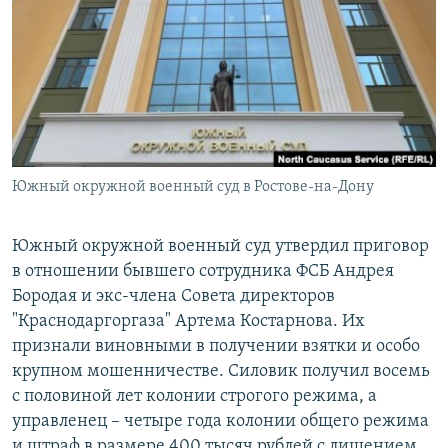
РАСПИСАНИЕ ВЕЩАНИЯ
ПОДПИШИТЕСЬ НА РАССЫЛКУ
СОЦИАЛЬНЫЕ СЕТИ
Южный окружной военный суд в Ростове-на-Дону
Все сайты РСЕ/РС
Южный окружной военный суд утвердил приговор
в отношении бывшего сотрудника ФСБ Андрея
Бородая и экс-члена Совета директоров
"Краснодаргоргаза" Артема Костарнова. Их
признали виновными в получении взятки и особо
крупном мошенничестве. Силовик получил восемь
с половиной лет колонии строгого режима, а
управленец – четыре года колонии общего режима
и штраф в размере 400 тысяч рублей с лишением