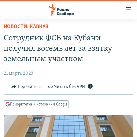
Ссылки
для
упрощенного
НОВОСТИ. КАВКАЗ
ПРОГРАММЫ
доступа
Сотрудник ФСБ на Кубани
ПОДКАСТЫ
Вернуться
получил восемь лет за взятку
к
АВТОРСКИЕ ПРОЕКТЫ
земельным участком
основному
ЦИТАТЫ СВОБОДЫ
содержанию
21 марта 2023
Вернутся
МНЕНИЯ
к
Поделиться
Читать без VPN
КУЛЬТУРА
главной
навигации
IDEL.РЕАЛИИ
Приоритетный источник в Google
Вернутся
КАВКАЗ.РЕАЛИИ
к
СЕВЕР.РЕАЛИИ
поиску
СИБИРЬ.РЕАЛИИ