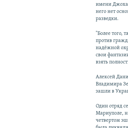
имени Джохар
него нет осн
разведки.
"Более того,
против гражд
надёжной охр
свои фантазии
взять полнос
Алексей Дани
Владимира Зе
зашли в Укра
Один отряд се
Мариуполе, но
четвертом эше
была ликвиди