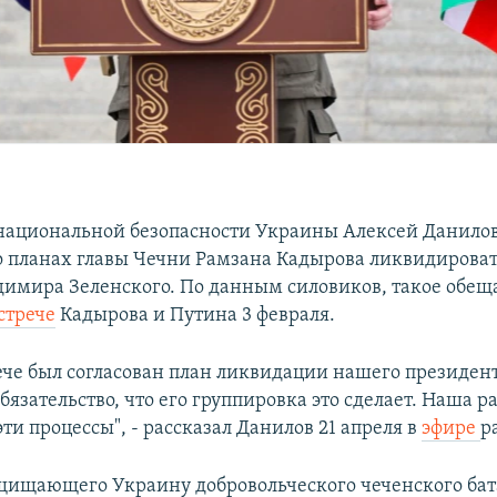
 национальной безопасности Украины Алексей Данилов
о планах главы Чечни Рамзана Кадырова ликвидирова
имира Зеленского. По данным силовиков, такое обещ
стрече
Кадырова и Путина 3 февраля.
рече был согласован план ликвидации нашего президен
обязательство, что его группировка это сделает. Наша р
ти процессы", - рассказал Данилов 21 апреля в
эфире
р
ищающего Украину добровольческого чеченского бат