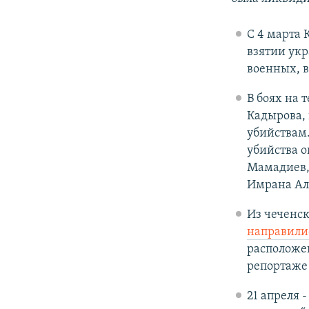
С 4 марта 
взятии укр
военных, в
В боях на
Кадырова,
убийствам.
убийства о
Мамадиев,
Имрана Ал
Из чеченск
направили
расположен
репортаже
21 апреля 