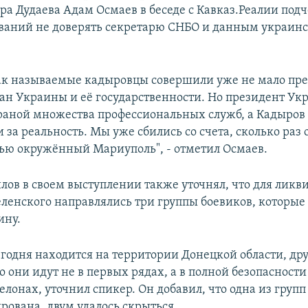
а Дудаева Адам Осмаев в беседе с Кавказ.Реалии подче
ований не доверять секретарю СНБО и данным украин
 так называемые кадыровцы совершили уже не мало пр
ан Украины и её государственности. Но президент Ук
аной множества профессиональных служб, а Кадыров 
 за реальность. Мы уже сбились со счета, сколько раз
тью окружённый Мариуполь", - отметил Осмаев.
лов в своем выступлении также уточнял, что для ликв
ленского направлялись три группы боевиков, которые 
ину.
годня находится на территории Донецкой области, дру
 они идут не в первых рядах, а в полной безопасности
лонах, уточнил спикер. Он добавил, что одна из груп
рована, двум удалось скрыться.