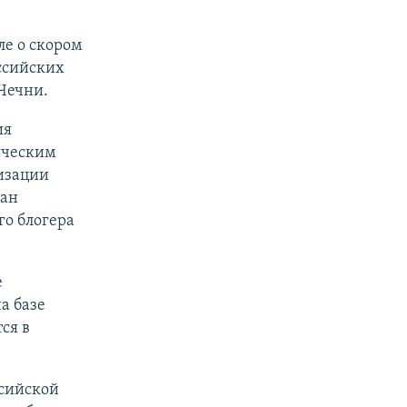
ле о скором
ссийских
Чечни.
ия
ическим
низации
ман
о блогера
е
а базе
ся в
ссийской