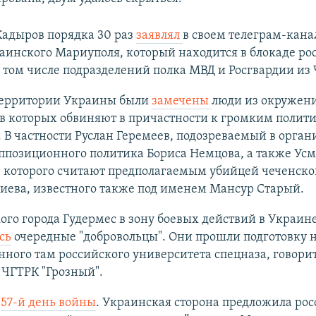
Кадыров порядка 30 раз
заявлял
в своем телеграм-кана
аинского Мариуполя, который находится в блокаде ро
 том числе подразделений полка МВД и Росгвардии из 
 территории Украины были
замечены
люди из окружен
 в которых обвиняют в причастности к громким полит
 В частности Руслан Геремеев, подозреваемый в орга
ппозиционного политика Бориса Немцова, а также Ус
 которого считают предполагаемым убийцей чеченског
иева, известного также под именем Мансур Старый.
ого города Гудермес в зону боевых действий в Украин
сь
очередные "добровольцы". Они прошли подготовку н
ного там российского университета спецназа, говорит
 ЧГТРК "Грозный".
-
57-й день войны
. Украинская сторона предложила ро