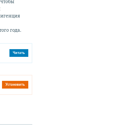
 чтобы
и
лигенция
ого года.
Читать
Установить