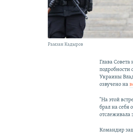
Рамзан Кадыров
Глава Совета
подробности 
Украины Влад
озвучено на
в
"На этой вст
брал на себя 
отслеживала э
Командир защ