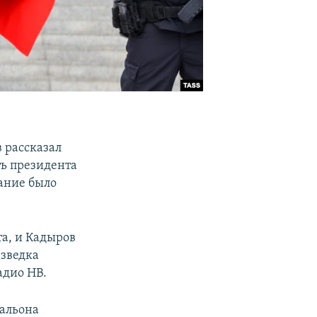
 рассказал
ть президента
ание было
та, и Кадыров
азведка
адио НВ.
альона