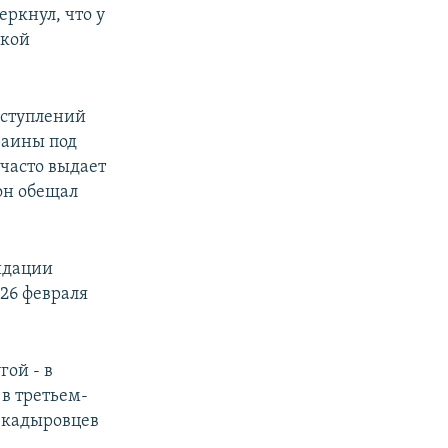
ркнул, что у
ской
еступлений
раины под
часто выдает
 он обещал
идации
26 февраля
гой - в
 в третьем-
п кадыровцев