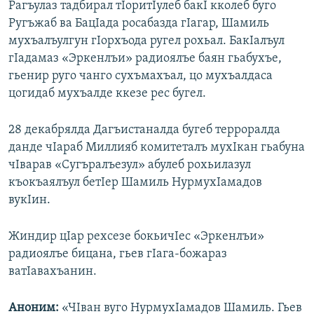
Рагъулаз тадбирал тIоритIулеб бакI кколеб буго
Ругъжаб ва БацIада росабазда гIагар, Шамиль
мухъалъулгун гIорхъода ругел рохьал. БакIалъул
гIадамаз «Эркенлъи» радиоялъе баян гьабухъе,
гьенир руго чанго сухъмахъал, цо мухъалдаса
цогидаб мухъалде ккезе рес бугел.
28 декабрялда Дагъистаналда бугеб терроралда
данде чIараб Миллияб комитеталъ мухIкан гьабуна
чIварав «Сугъралъезул» абулеб рохьилазул
къокъаялъул бетIер Шамиль НурмухIамадов
вукIин.
Жиндир цIар рехсезе бокьичIес «Эркенлъи»
радиоялъе бицана, гьев гIага-божараз
ватIавахъанин.
Аноним:
«ЧIван вуго НурмухIамадов Шамиль. Гьев