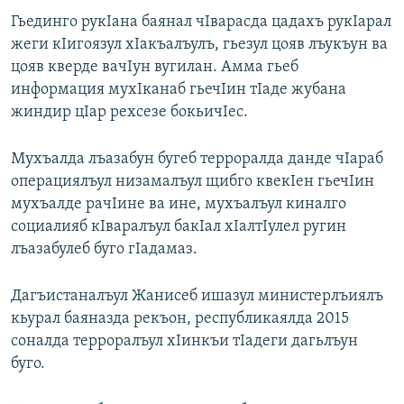
Гьединго рукIана баянал чIварасда цадахъ рукIарал
жеги кIигоязул хIакъалъулъ, гьезул цояв лъукъун ва
цояв кверде вачIун вугилан. Амма гьеб
информация мухIканаб гьечIин тIаде жубана
жиндир цIар рехсезе бокьичIес.
Мухъалда лъазабун бугеб терроралда данде чIараб
операциялъул низамалъул щибго квекIен гьечIин
мухъалде рачIине ва ине, мухъалъул киналго
социалияб кIваралъул бакIал хIалтIулел ругин
лъазабулеб буго гIадамаз.
Дагъистаналъул Жанисеб ишазул министерлъиялъ
кьурал баяназда рекъон, республикаялда 2015
соналда терроралъул хIинкъи тIадеги дагьлъун
буго.