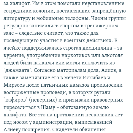
за халифат. Им в этом помогали неустановленные
сотрудники колонии, поставлявшие запрещённую
литературу и мобильные телефоны. Члены группы
регулярно занимались спортом в тренажёрном
зале – следствие считает, что также для
последующего участия в военных действиях. В
ячейке поддерживалась строгая дисциплина – за
курение, употребление наркотиков или алкоголя
людей били палками или могли исключить из
"джамаата". Согласно материалам дела, Алиев, а
также заменявшие его в мечети Искибаев и
Мирзоев после пятничных намазов произносили
восторженные проповеди, в которых ругали
"кафиров" (неверных) и призывали правоверных
переселиться в Шаму – обетованную землю
халифата. Всё это на протяжении нескольких лет
под носом у администрации, выписывавшей
Алиеву поощрения. Свидетели обвинения