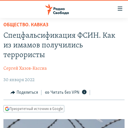
Ссылки
для
упрощенного
ОБЩЕСТВО. КАВКАЗ
ПРОГРАММЫ
доступа
Спецфальсификация ФСИН. Как
ПОДКАСТЫ
Вернуться
из имамов получились
к
АВТОРСКИЕ ПРОЕКТЫ
террористы
основному
ЦИТАТЫ СВОБОДЫ
содержанию
Сергей Хазов-Кассиа
Вернутся
МНЕНИЯ
к
30 января 2022
КУЛЬТУРА
главной
навигации
IDEL.РЕАЛИИ
Поделиться
Читать без VPN
Вернутся
КАВКАЗ.РЕАЛИИ
к
Приоритетный источник в Google
СЕВЕР.РЕАЛИИ
поиску
СИБИРЬ.РЕАЛИИ