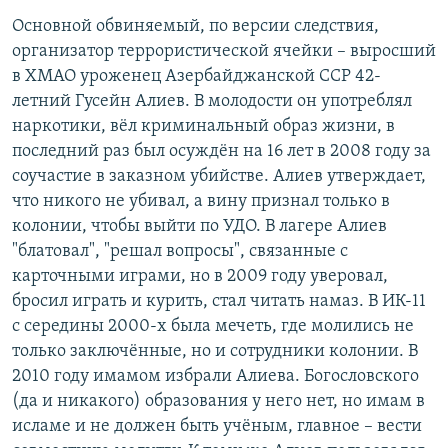
Основной обвиняемый, по версии следствия,
организатор террористической ячейки – выросший
в ХМАО уроженец Азербайджанской ССР 42-
летний Гусейн Алиев. В молодости он употреблял
наркотики, вёл криминальный образ жизни, в
последний раз был осуждён на 16 лет в 2008 году за
соучастие в заказном убийстве. Алиев утверждает,
что никого не убивал, а вину признал только в
колонии, чтобы выйти по УДО. В лагере Алиев
"блатовал", "решал вопросы", связанные с
карточными играми, но в 2009 году уверовал,
бросил играть и курить, стал читать намаз. В ИК-11
с середины 2000-х была мечеть, где молились не
только заключённые, но и сотрудники колонии. В
2010 году имамом избрали Алиева. Богословского
(да и никакого) образования у него нет, но имам в
исламе и не должен быть учёным, главное – вести