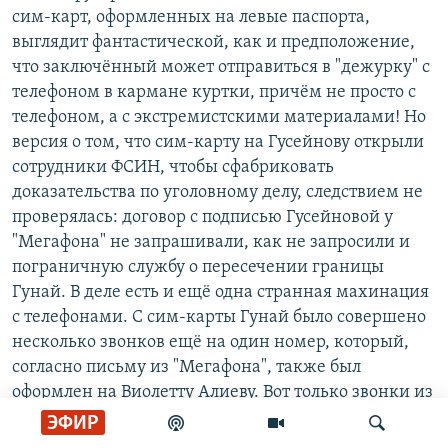
сим-карт, оформленных на левые паспорта,
выглядит фантастической, как и предположение,
что заключённый может отправиться в "дежурку" с
телефоном в кармане куртки, причём не просто с
телефоном, а с экстремистскими материалами! Но
версия о том, что сим-карту на Гусейнову открыли
сотрудники ФСИН, чтобы сфабриковать
доказательства по уголовному делу, следствием не
проверялась: договор с подписью Гусейновой у
"Мегафона" не запрашивали, как не запросили и
пограничную службу о пересечении границы
Гунай. В деле есть и ещё одна странная махинация
с телефонами. С сим-карты Гунай было совершено
несколько звонков ещё на один номер, который,
согласно письму из "Мегафона", также был
оформлен на Виолетту Алиеву. Вот только звонки из
колонии на этот номер Виолетты поступали в конце
ЭФИР
2018 года, а сим-карту на имя Виолетты