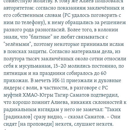
совместную молитву. К тому же Алиев пользовался
авторитетом: согласно показаниям заключённых и
его собственным словам (РС удалось поговорить с
ним по телефону), к нему обращались за решением
разного рода разногласий. Более того, в колонии
знали, что "блатные" не любят связываться с
"зелёными", поэтому некоторые принимали ислам
в поисках защиты. Согласно материалам дела, из
полутора тысяч заключённых около сотни относили
себя к мусульманам, 15–20 молились постоянно, по
пятницам и на праздники собиралось до 60
прихожан. В мечеть ИК-11 приезжали и духовные
лидеры с воли, в частности, в разговоре с РС
муфтий ХМАО-Югры Тагир Саматов подтвердил,
что хорошо помнит Алиева, никаких склонностей к
радикальным взглядам у него не замечал: "Таких
[радикалов] сразу видно, – сказал Саматов. – Они
сидят [на проповеди] нехотя, слушают нехотя.