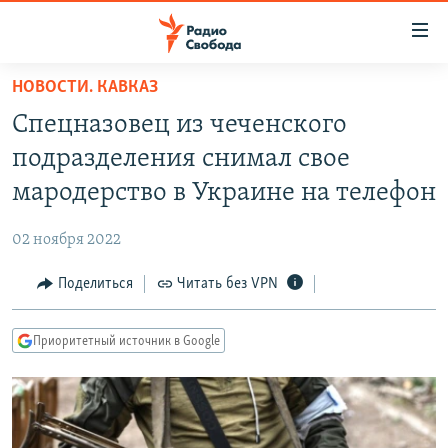
Ссылки
для
упрощенного
НОВОСТИ. КАВКАЗ
ПРОГРАММЫ
доступа
Спецназовец из чеченского
ПОДКАСТЫ
Вернуться
подразделения снимал свое
к
АВТОРСКИЕ ПРОЕКТЫ
мародерство в Украине на телефон
основному
ЦИТАТЫ СВОБОДЫ
содержанию
02 ноября 2022
Вернутся
МНЕНИЯ
к
Поделиться
Читать без VPN
КУЛЬТУРА
главной
навигации
IDEL.РЕАЛИИ
Приоритетный источник в Google
Вернутся
КАВКАЗ.РЕАЛИИ
к
СЕВЕР.РЕАЛИИ
поиску
СИБИРЬ.РЕАЛИИ