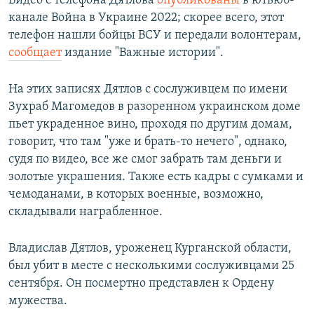
Видео с телефона Дятлова
опубликованы
в ютьюб-
канале Война в Украине 2022; скорее всего, этот
телефон нашли бойцы ВСУ и передали волонтерам,
сообщает
издание "Важные истории".
На этих записях Дятлов с сослуживцем по имени
Зухраб Магомедов в разоренном украинском доме
пьет украденное вино, проходя по другим домам,
говорит, что там "уже и брать-то нечего", однако,
судя по видео, все же смог забрать там деньги и
золотые украшения. Также есть кадры с сумками и
чемоданами, в которых военные, возможно,
складывали награбленное.
Владислав Дятлов, уроженец Курганской области,
был убит в месте с несколькими сослуживцами 25
сентября. Он посмертно представлен к Ордену
мужества.